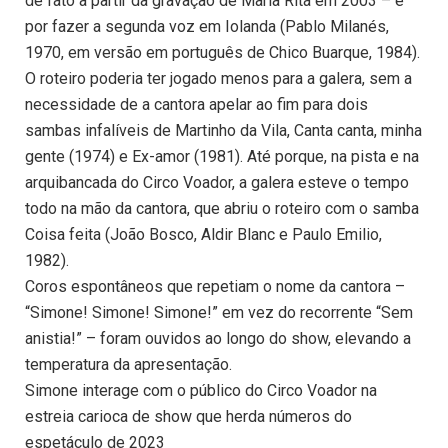
de fato a partir da gravação de Maria Rita em 2003 – e
por fazer a segunda voz em Iolanda (Pablo Milanés,
1970, em versão em português de Chico Buarque, 1984).
O roteiro poderia ter jogado menos para a galera, sem a
necessidade de a cantora apelar ao fim para dois
sambas infalíveis de Martinho da Vila, Canta canta, minha
gente (1974) e Ex-amor (1981). Até porque, na pista e na
arquibancada do Circo Voador, a galera esteve o tempo
todo na mão da cantora, que abriu o roteiro com o samba
Coisa feita (João Bosco, Aldir Blanc e Paulo Emilio,
1982).
Coros espontâneos que repetiam o nome da cantora –
“Simone! Simone! Simone!” em vez do recorrente “Sem
anistia!” – foram ouvidos ao longo do show, elevando a
temperatura da apresentação.
Simone interage com o público do Circo Voador na
estreia carioca de show que herda números do
espetáculo de 2023