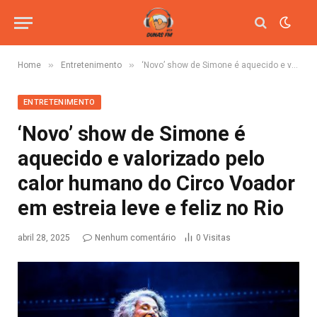
»
»
Home
Entretenimento
‘Novo’ show de Simone é aquecido e valorizado pelo calor humano do Circo Voador em estreia leve e feliz no Rio
ENTRETENIMENTO
‘Novo’ show de Simone é
aquecido e valorizado pelo
calor humano do Circo Voador
em estreia leve e feliz no Rio
abril 28, 2025
Nenhum comentário
0
Visitas