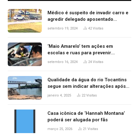
Médico é suspeito de invadir carro e
agredir delegado aposentado
durante confusão no trânsito
setembro 19, 2024
42
Visitas
‘Maio Amarelo’ tem ações em
escolas e ruas para prevenir
acidentes no trânsito no AP
setembro 16, 2024
24
Visitas
Qualidade da água do rio Tocantins
segue sem indicar alterações após
desabamento da ponte entre MA e
janeiro 4, 2025
22
Visitas
TO, afirma ANA
Casa icônica de ‘Hannah Montana’
poderá ser alugada por fãs
março 25, 2026
21
Visitas