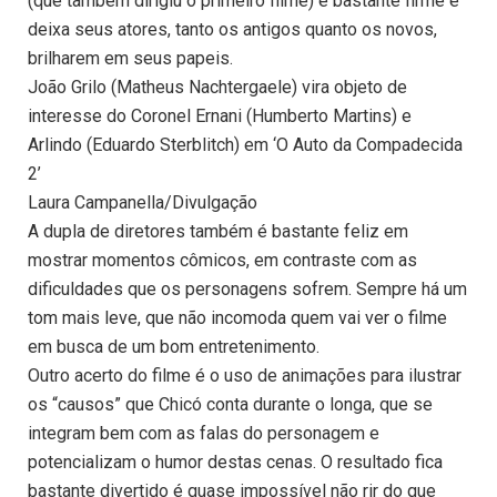
(que também dirigiu o primeiro filme) é bastante firme e
deixa seus atores, tanto os antigos quanto os novos,
brilharem em seus papeis.
João Grilo (Matheus Nachtergaele) vira objeto de
interesse do Coronel Ernani (Humberto Martins) e
Arlindo (Eduardo Sterblitch) em ‘O Auto da Compadecida
2’
Laura Campanella/Divulgação
A dupla de diretores também é bastante feliz em
mostrar momentos cômicos, em contraste com as
dificuldades que os personagens sofrem. Sempre há um
tom mais leve, que não incomoda quem vai ver o filme
em busca de um bom entretenimento.
Outro acerto do filme é o uso de animações para ilustrar
os “causos” que Chicó conta durante o longa, que se
integram bem com as falas do personagem e
potencializam o humor destas cenas. O resultado fica
bastante divertido é quase impossível não rir do que