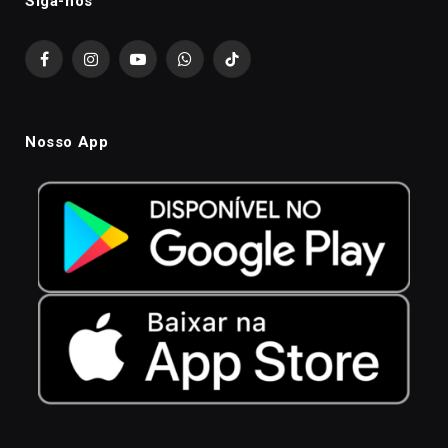
Siga-nós
Facebook
Instagram
YouTube
WhatsApp
TikTok
Nosso App