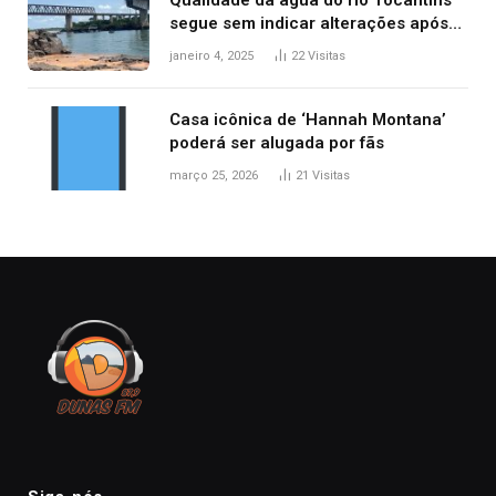
Qualidade da água do rio Tocantins
segue sem indicar alterações após
desabamento da ponte entre MA e
janeiro 4, 2025
22
Visitas
TO, afirma ANA
Casa icônica de ‘Hannah Montana’
poderá ser alugada por fãs
março 25, 2026
21
Visitas