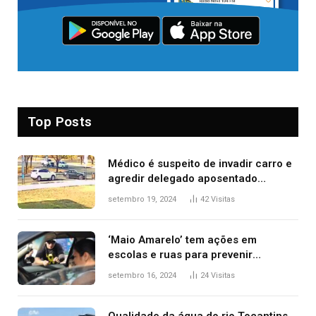
Top Posts
Médico é suspeito de invadir carro e
agredir delegado aposentado
durante confusão no trânsito
setembro 19, 2024
42
Visitas
‘Maio Amarelo’ tem ações em
escolas e ruas para prevenir
acidentes no trânsito no AP
setembro 16, 2024
24
Visitas