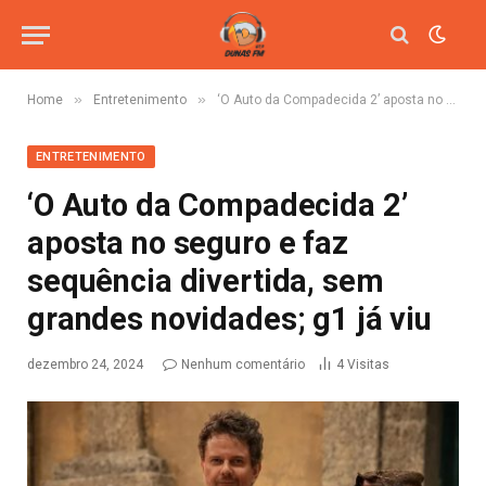
»
»
Home
Entretenimento
‘O Auto da Compadecida 2’ aposta no seguro e faz sequência divertida, sem grandes novidades; g1 já viu
ENTRETENIMENTO
‘O Auto da Compadecida 2’
aposta no seguro e faz
sequência divertida, sem
grandes novidades; g1 já viu
dezembro 24, 2024
Nenhum comentário
4
Visitas