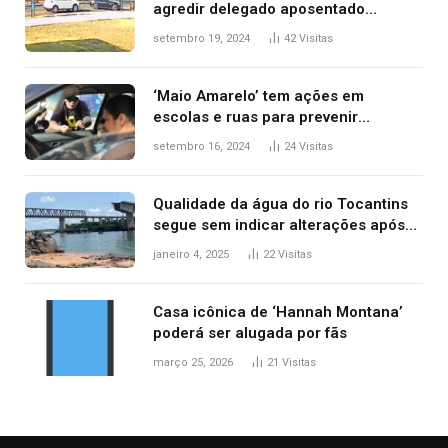
agredir delegado aposentado
durante confusão no trânsito
setembro 19, 2024
42
Visitas
‘Maio Amarelo’ tem ações em
escolas e ruas para prevenir
acidentes no trânsito no AP
setembro 16, 2024
24
Visitas
Qualidade da água do rio Tocantins
segue sem indicar alterações após
desabamento da ponte entre MA e
janeiro 4, 2025
22
Visitas
TO, afirma ANA
Casa icônica de ‘Hannah Montana’
poderá ser alugada por fãs
março 25, 2026
21
Visitas