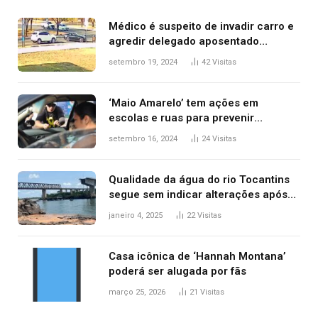
Médico é suspeito de invadir carro e
agredir delegado aposentado
durante confusão no trânsito
setembro 19, 2024
42
Visitas
‘Maio Amarelo’ tem ações em
escolas e ruas para prevenir
acidentes no trânsito no AP
setembro 16, 2024
24
Visitas
Qualidade da água do rio Tocantins
segue sem indicar alterações após
desabamento da ponte entre MA e
janeiro 4, 2025
22
Visitas
TO, afirma ANA
Casa icônica de ‘Hannah Montana’
poderá ser alugada por fãs
março 25, 2026
21
Visitas