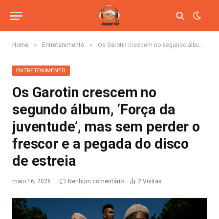
»
»
Home
Entretenimento
Os Garotin crescem no segundo álbum, ‘Força da juventude’, mas sem perder o frescor e a pegada do disco de estreia
ENTRETENIMENTO
Os Garotin crescem no
segundo álbum, ‘Força da
juventude’, mas sem perder o
frescor e a pegada do disco
de estreia
maio 16, 2026
Nenhum comentário
2
Visitas