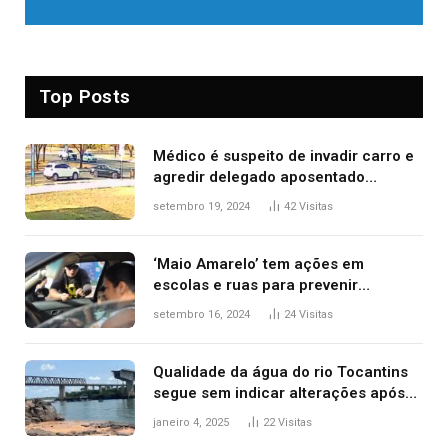
Top Posts
Médico é suspeito de invadir carro e
agredir delegado aposentado
durante confusão no trânsito
setembro 19, 2024
42
Visitas
‘Maio Amarelo’ tem ações em
escolas e ruas para prevenir
acidentes no trânsito no AP
setembro 16, 2024
24
Visitas
Qualidade da água do rio Tocantins
segue sem indicar alterações após
desabamento da ponte entre MA e
janeiro 4, 2025
22
Visitas
TO, afirma ANA