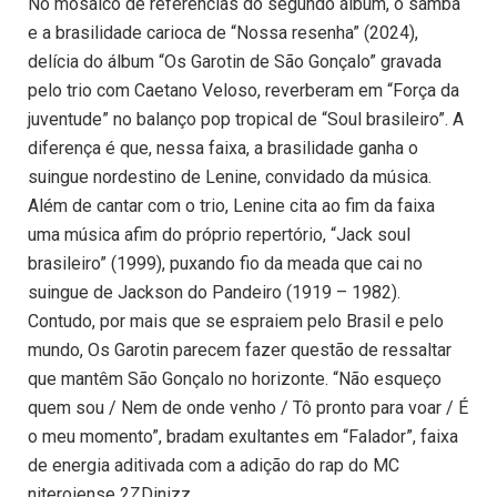
No mosaico de referências do segundo álbum, o samba
e a brasilidade carioca de “Nossa resenha” (2024),
delícia do álbum “Os Garotin de São Gonçalo” gravada
pelo trio com Caetano Veloso, reverberam em “Força da
juventude” no balanço pop tropical de “Soul brasileiro”. A
diferença é que, nessa faixa, a brasilidade ganha o
suingue nordestino de Lenine, convidado da música.
Além de cantar com o trio, Lenine cita ao fim da faixa
uma música afim do próprio repertório, “Jack soul
brasileiro” (1999), puxando fio da meada que cai no
suingue de Jackson do Pandeiro (1919 – 1982).
Contudo, por mais que se espraiem pelo Brasil e pelo
mundo, Os Garotin parecem fazer questão de ressaltar
que mantêm São Gonçalo no horizonte. “Não esqueço
quem sou / Nem de onde venho / Tô pronto para voar / É
o meu momento”, bradam exultantes em “Falador”, faixa
de energia aditivada com a adição do rap do MC
niteroiense 2ZDinizz.