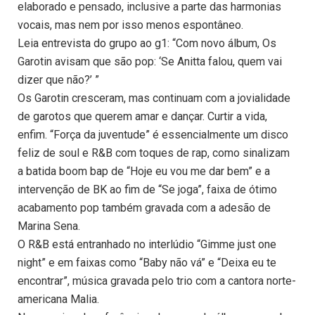
elaborado e pensado, inclusive a parte das harmonias
vocais, mas nem por isso menos espontâneo.
Leia entrevista do grupo ao g1: “Com novo álbum, Os
Garotin avisam que são pop: ‘Se Anitta falou, quem vai
dizer que não?’ ”
Os Garotin cresceram, mas continuam com a jovialidade
de garotos que querem amar e dançar. Curtir a vida,
enfim. “Força da juventude” é essencialmente um disco
feliz de soul e R&B com toques de rap, como sinalizam
a batida boom bap de “Hoje eu vou me dar bem” e a
intervenção de BK ao fim de “Se joga”, faixa de ótimo
acabamento pop também gravada com a adesão de
Marina Sena.
O R&B está entranhado no interlúdio “Gimme just one
night” e em faixas como “Baby não vá” e “Deixa eu te
encontrar”, música gravada pelo trio com a cantora norte-
americana Malia.