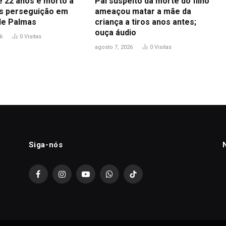
 22 anos é morto a
Pai suspeito da morte do filho
ós perseguição em
ameaçou matar a mãe da
de Palmas
criança a tiros anos antes;
ouça áudio
6
0
Visitas
agosto 7, 2026
0
Visitas
Siga-nós
Facebook
Instagram
YouTube
WhatsApp
TikTok