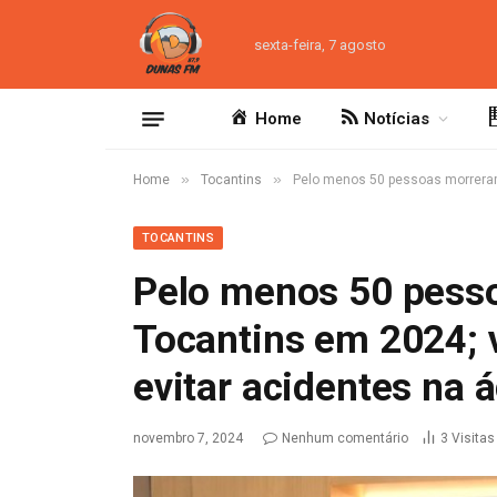
sexta-feira, 7 agosto
Home
Notícias
»
»
Home
Tocantins
Pelo menos 50 pessoas morreram 
TOCANTINS
Pelo menos 50 pess
Tocantins em 2024; 
evitar acidentes na 
novembro 7, 2024
Nenhum comentário
3
Visitas