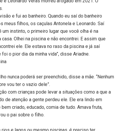
dne e Leonardo Veras morreu afogado em 2021. O
s.
evisão e fui ao banheiro. Quando eu saí do banheiro
dos meus filhos, os caçulas Antonela e Leonardo. Saí
um instinto, o primeiro lugar que você olha é na
ha casa. Olhei na piscina e não encontrei. E assim que
encontrei ele. Ele estava no raso da piscina e já saí
oi o pior dia da minha vida”, disse Ariadne.
cina
ilho nunca poderá ser preenchido, disse a mãe. “Nenhum
pre vou ter o vazio dele”.
enção com crianças pode levar a situações como a que a
do de atenção a gente perdeu ele. Ele era lindo em
e bem criado, educado, comia de tudo. Amava fruta,
u o pai sobre o filho.
rios e lagos ou mesmo piscinas, é preciso ter