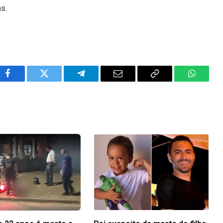
ns.
Facebook
Twitter
Telegram
Email
Copy
WhatsA
Link