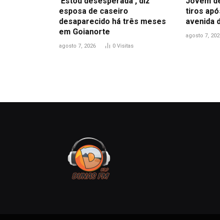
‘Estou desesperada’, diz
Jovem de
esposa de caseiro
tiros ap
desaparecido há três meses
avenida 
em Goianorte
agosto 7, 202
agosto 7, 2026
0
Visitas