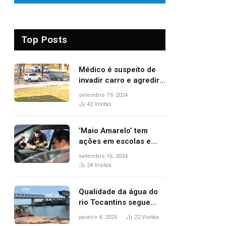
Top Posts
Médico é suspeito de
invadir carro e agredir
delegado aposentado
setembro 19, 2024
durante confusão no
42
Visitas
trânsito
‘Maio Amarelo’ tem
ações em escolas e
ruas para prevenir
setembro 16, 2024
acidentes no trânsito
24
Visitas
no AP
Qualidade da água do
rio Tocantins segue
sem indicar alterações
janeiro 4, 2025
22
Visitas
após desabamento da