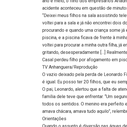
ano e meio, o filho dos empresários Aria
acidente aconteceu em questão de minuto
“Deixei meus filhos na sala assistindo tel
voltei para a sala e já não encontrei dois 
procurando e quando uma criança some já é 
piscina, e a piscina ficava de frente à min
voltei para procurar a minha outra filha, já 
gritando, desesperadamente […] Realmente f
Casal perdeu filho por afogamento em pis
TV Anhanguera/Reprodução
O vazio deixado pela perda de Leonardo F
é igual. Eu posso ter 20 filhos, que eu sem
O pai, Leonardo, alertou que a falta de at
família dele teve que enfrentar. “Um segun
todos os sentidos. O menino era perfeito 
amava chácara, amava tudo aquilo”, relembro
Orientações
Quando o assunto é diversão nas águas de 