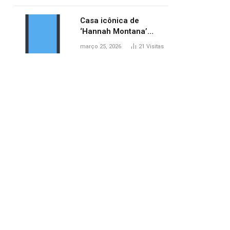
ponte entre MA e TO,
afirma ANA
Casa icônica de
‘Hannah Montana’
poderá ser alugada por
março 25, 2026
21
Visitas
fãs