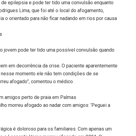
a de epilepsia e pode ter tido uma convulsão enquanto
odrigues Lima, que foi até o local do afogamento,
a o orientado para não ficar nadando em rios por causa
s
e o jovem pode ter tido uma possível convulsão quando
em em decorrência da crise. O paciente aparentemente
e nesse momento ele não tem condições de se
orreu afogado”, comentou o médico.
m amigos perto de praia em Palmas
ilho morreu afogado ao nadar com amigos: ‘Peguei a
rágica é doloroso para os familiares. Com apenas um