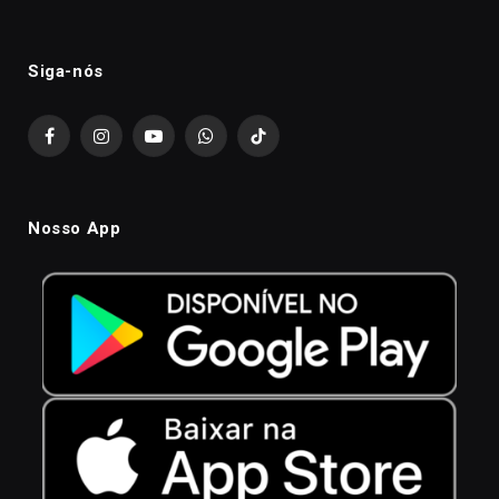
Siga-nós
Facebook
Instagram
YouTube
WhatsApp
TikTok
Nosso App