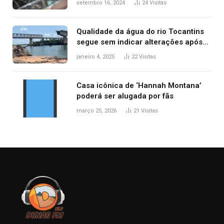
setembro 16, 2024
24
Visitas
Qualidade da água do rio Tocantins
segue sem indicar alterações após
desabamento da ponte entre MA e
janeiro 4, 2025
22
Visitas
TO, afirma ANA
Casa icônica de ‘Hannah Montana’
poderá ser alugada por fãs
março 25, 2026
21
Visitas