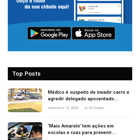
Top Posts
Médico é suspeito de invadir carro e
agredir delegado aposentado
durante confusão no trânsito
setembro 19, 2024
42
Visitas
‘Maio Amarelo’ tem ações em
escolas e ruas para prevenir
acidentes no trânsito no AP