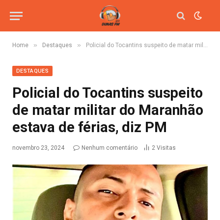
»
»
Home
Destaques
Policial do Tocantins suspeito de matar militar do Maranhão estava de férias, diz PM
DESTAQUES
Policial do Tocantins suspeito
de matar militar do Maranhão
estava de férias, diz PM
novembro 23, 2024
Nenhum comentário
2
Visitas