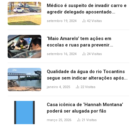
Médico é suspeito de invadir carro e
agredir delegado aposentado
durante confusão no trânsito
setembro 19, 2024
42
Visitas
‘Maio Amarelo’ tem ações em
escolas e ruas para prevenir
acidentes no trânsito no AP
setembro 16, 2024
24
Visitas
Qualidade da água do rio Tocantins
segue sem indicar alterações após
desabamento da ponte entre MA e
janeiro 4, 2025
22
Visitas
TO, afirma ANA
Casa icônica de ‘Hannah Montana’
poderá ser alugada por fãs
março 25, 2026
21
Visitas