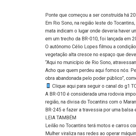
Ponte que começou a ser construída há 2
Em Rio Sono, na região leste do Tocantins,
mata indicam o lugar onde deveria haver um
em um trecho da BR-010, foi lançada em 2
O autônomo Célio Lopes filmou a condição 
vegetação alta cresce no espaço que dever
“Aqui no município de Rio Sono, atravessan
Acho que quem perdeu aqui fomos nós. Per
obra abandonada pelo poder público”, come
Clique aqui para seguir o canal do g1 
A BR-010 é considerada uma rodovia impor
região, na divisa do Tocantins com o Maran
BR-245 e fazer a travessia por uma balsa
LEIA TAMBÉM
Leilão no Tocantins terá motos e carros co
Mulher viraliza nas redes ao operar máqui