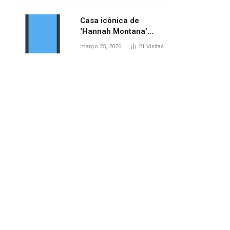
ponte entre MA e TO,
afirma ANA
Casa icônica de
‘Hannah Montana’
poderá ser alugada por
março 25, 2026
21
Visitas
fãs