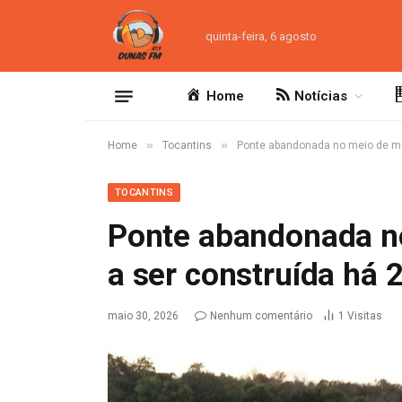
quinta-feira, 6 agosto
Home
Notícias
»
»
Home
Tocantins
Ponte abandonada no meio de ma
TOCANTINS
Ponte abandonada n
a ser construída há 
maio 30, 2026
Nenhum comentário
1
Visitas