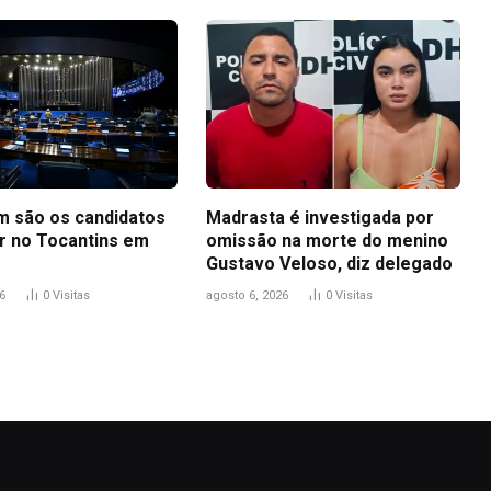
m são os candidatos
Madrasta é investigada por
r no Tocantins em
omissão na morte do menino
Gustavo Veloso, diz delegado
6
0
Visitas
agosto 6, 2026
0
Visitas