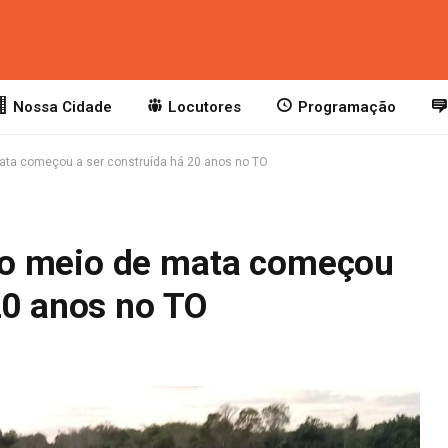
Nossa Cidade
Locutores
Programação
ta começou a ser construída há 20 anos no TO
o meio de mata começou
20 anos no TO