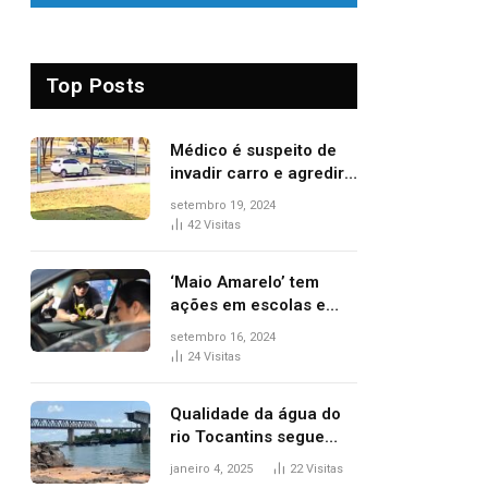
Top Posts
Médico é suspeito de
invadir carro e agredir
delegado aposentado
setembro 19, 2024
durante confusão no
42
Visitas
trânsito
‘Maio Amarelo’ tem
ações em escolas e
ruas para prevenir
setembro 16, 2024
acidentes no trânsito
24
Visitas
no AP
Qualidade da água do
rio Tocantins segue
sem indicar alterações
janeiro 4, 2025
22
Visitas
após desabamento da