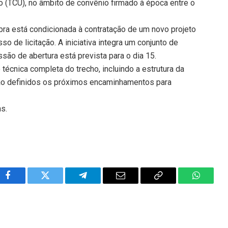
o (TCU), no âmbito de convênio firmado à época entre o
bra está condicionada à contratação de um novo projeto
o de licitação. A iniciativa integra um conjunto de
ssão de abertura está prevista para o dia 15.
 técnica completa do trecho, incluindo a estrutura da
rão definidos os próximos encaminhamentos para
ns.
Facebook
Twitter
Telegram
Email
Copy
WhatsA
Link