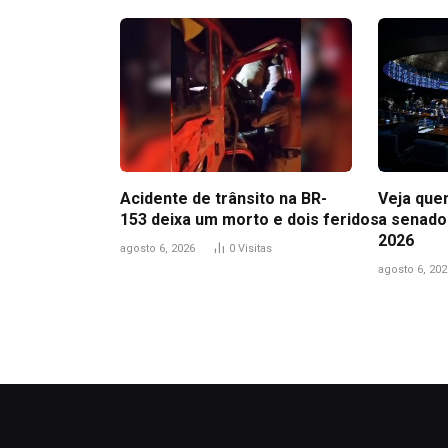
Acidente de trânsito na BR-
Veja que
153 deixa um morto e dois feridos
a senado
2026
agosto 6, 2026
0
Visitas
agosto 6, 202