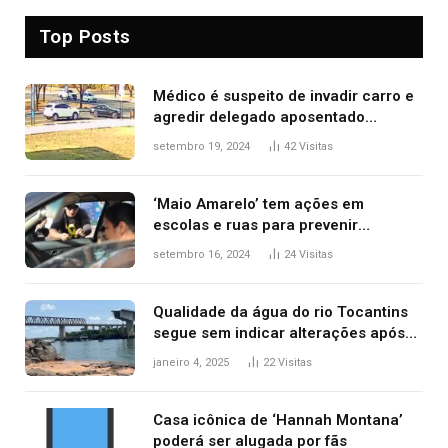
Top Posts
Médico é suspeito de invadir carro e
agredir delegado aposentado
durante confusão no trânsito
setembro 19, 2024
42
Visitas
‘Maio Amarelo’ tem ações em
escolas e ruas para prevenir
acidentes no trânsito no AP
setembro 16, 2024
24
Visitas
Qualidade da água do rio Tocantins
segue sem indicar alterações após
desabamento da ponte entre MA e
janeiro 4, 2025
22
Visitas
TO, afirma ANA
Casa icônica de ‘Hannah Montana’
poderá ser alugada por fãs