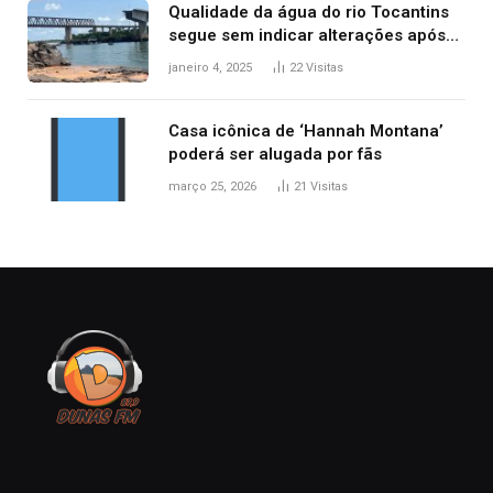
Qualidade da água do rio Tocantins
segue sem indicar alterações após
desabamento da ponte entre MA e
janeiro 4, 2025
22
Visitas
TO, afirma ANA
Casa icônica de ‘Hannah Montana’
poderá ser alugada por fãs
março 25, 2026
21
Visitas