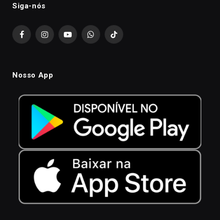
Siga-nós
Facebook
Instagram
YouTube
WhatsApp
TikTok
Nosso App