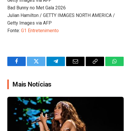
Getty Images via AFP
Bad Bunny no Met Gala 2026
Julian Hamilton / GETTY IMAGES NORTH AMERICA /
Getty Images via AFP
Fonte:
G1 Entretenimento
Facebook
Twitter
Telegram
Email
Copy
WhatsA
Link
Mais Notícias