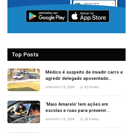
Top Posts
Médico é suspeito de invadir carro e
agredir delegado aposentado
durante confusão no trânsito
setembro 19, 2024
42
Visitas
‘Maio Amarelo’ tem ações em
escolas e ruas para prevenir
acidentes no trânsito no AP
setembro 16, 2024
24
Visitas