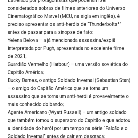
Estrelado por protagonistas que poderiam ser
considerados sobras de filmes anteriores do Universo
Cinematográfico Marvel (MCU, na sigla em inglês), é
preciso apresentar os anti-heróis de “Thunderbolts*”
antes de passar para a sinopse de fato:
Yelena Belova – a já mencionada assassina/espiã
interpretada por Pugh, apresentada no excelente filme
de 2021;
Guardião Vermelho (Harbour) – uma versão soviética do
Capitão América;
Bucky Barnes, o antigo Soldado Invernal (Sebastian Stan)
– o amigo do Capitão América que se torna um
assassino que se torna um anti-herói é provavelmente o
mais conhecido do bando;
Agente Americano (Wyatt Russell) – um antigo soldado
que também tomou o supersoro do Capitão e que adotou
a identidade do herói por um tempo na série “Falcão e o
Soldado Invernal” antes de cair em desgraça;