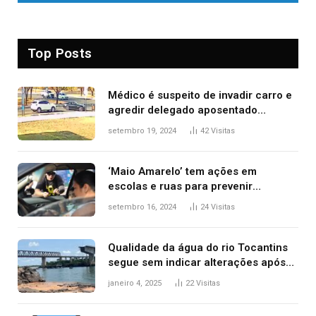
Top Posts
Médico é suspeito de invadir carro e
agredir delegado aposentado
durante confusão no trânsito
setembro 19, 2024
42
Visitas
‘Maio Amarelo’ tem ações em
escolas e ruas para prevenir
acidentes no trânsito no AP
setembro 16, 2024
24
Visitas
Qualidade da água do rio Tocantins
segue sem indicar alterações após
desabamento da ponte entre MA e
janeiro 4, 2025
22
Visitas
TO, afirma ANA