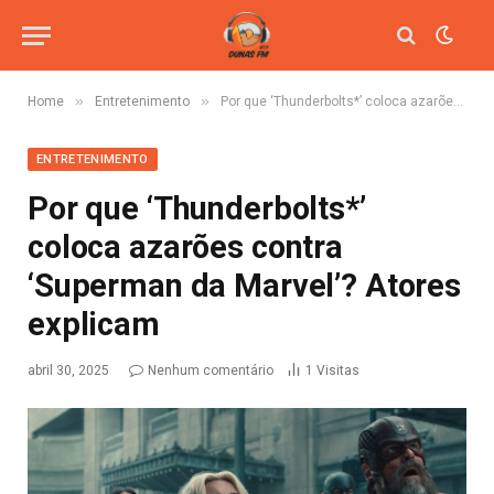
»
»
Home
Entretenimento
Por que ‘Thunderbolts*’ coloca azarões contra ‘Superman da Marvel’? Atores explicam
ENTRETENIMENTO
Por que ‘Thunderbolts*’
coloca azarões contra
‘Superman da Marvel’? Atores
explicam
abril 30, 2025
Nenhum comentário
1
Visitas