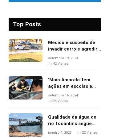
Top Posts
Médico é suspeito de
invadir carro e agredir
delegado aposentado
setembro 19, 2024
durante confusão no
42
Visitas
trânsito
‘Maio Amarelo’ tem
ações em escolas e
ruas para prevenir
setembro 16, 2024
acidentes no trânsito
24
Visitas
no AP
Qualidade da água do
rio Tocantins segue
sem indicar alterações
janeiro 4, 2025
22
Visitas
após desabamento da