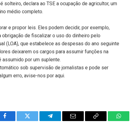
 solteiro, declara ao TSE a ocupação de agricultor, um
sino médio completo.
ar e propor leis. Eles podem decidir, por exemplo,
a obrigação de fiscalizar o uso do dinheiro pelo
nual (LOA), que estabelece as despesas do ano seguinte
adores deixarem os cargos para assumir funções na
 é assumido por um suplente.
tomático sob supervisão de jornalistas e pode ser
algum erro, avise-nos por aqui.
Facebook
Twitter
Telegram
Email
Copy
WhatsA
Link