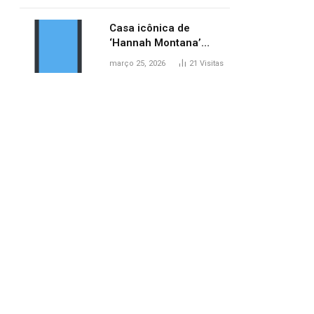
ponte entre MA e TO,
afirma ANA
Casa icônica de
‘Hannah Montana’
poderá ser alugada por
março 25, 2026
21
Visitas
fãs