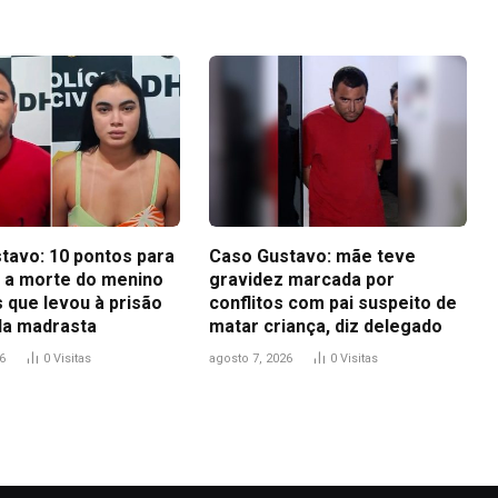
tavo: 10 pontos para
Caso Gustavo: mãe teve
 a morte do menino
gravidez marcada por
 que levou à prisão
conflitos com pai suspeito de
 da madrasta
matar criança, diz delegado
6
0
Visitas
agosto 7, 2026
0
Visitas