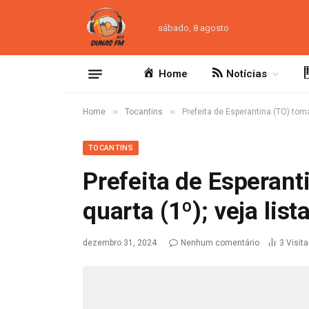
sábado, 8 agosto
Home
Notícias
»
»
Home
Tocantins
Prefeita de Esperantina (TO) toma
TOCANTINS
Prefeita de Esperant
quarta (1º); veja lis
dezembro 31, 2024
Nenhum comentário
3
Visit