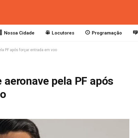
Nossa Cidade
Locutores
Programação
pela PF após forçar entrada em voo
de aeronave pela PF após
oo