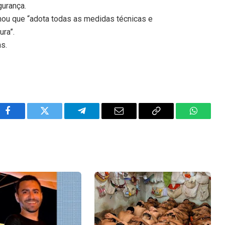
gurança.
mou que “adota todas as medidas técnicas e
ura”.
ns.
Facebook
Twitter
Telegram
Email
Copy
WhatsA
Link