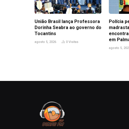
União Brasil lança Professora
Polícia p
Dorinha Seabra ao governo do
madrasta
Tocantins
encontra
em Palm
agosto 5, 2026
0
Visitas
agosto 5, 202