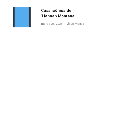
ponte entre MA e TO,
afirma ANA
Casa icônica de
‘Hannah Montana’
poderá ser alugada por
março 25, 2026
21
Visitas
fãs