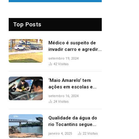
Top Posts
Médico é suspeito de
invadir carro e agredir
delegado aposentado
setembro 19, 2024
durante confusão no
42
Visitas
trânsito
‘Maio Amarelo’ tem
ações em escolas e
ruas para prevenir
setembro 16, 2024
acidentes no trânsito
24
Visitas
no AP
Qualidade da água do
rio Tocantins segue
sem indicar alterações
janeiro 4, 2025
22
Visitas
após desabamento da