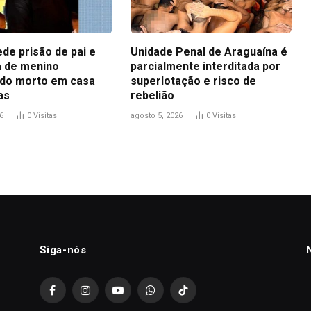
ede prisão de pai e
Unidade Penal de Araguaína é
 de menino
parcialmente interditada por
do morto em casa
superlotação e risco de
as
rebelião
6
0
Visitas
agosto 5, 2026
0
Visitas
Siga-nós
Facebook
Instagram
YouTube
WhatsApp
TikTok