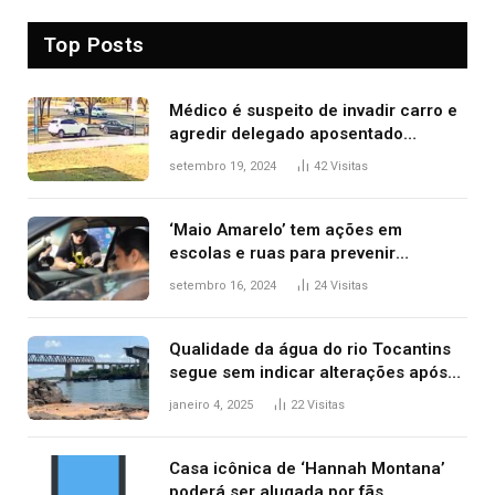
Top Posts
Médico é suspeito de invadir carro e
agredir delegado aposentado
durante confusão no trânsito
setembro 19, 2024
42
Visitas
‘Maio Amarelo’ tem ações em
escolas e ruas para prevenir
acidentes no trânsito no AP
setembro 16, 2024
24
Visitas
Qualidade da água do rio Tocantins
segue sem indicar alterações após
desabamento da ponte entre MA e
janeiro 4, 2025
22
Visitas
TO, afirma ANA
Casa icônica de ‘Hannah Montana’
poderá ser alugada por fãs