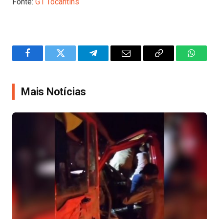
Fonte:
G1 Tocantins
Facebook
Twitter
Telegram
Email
Copy
WhatsA
Link
Mais Notícias