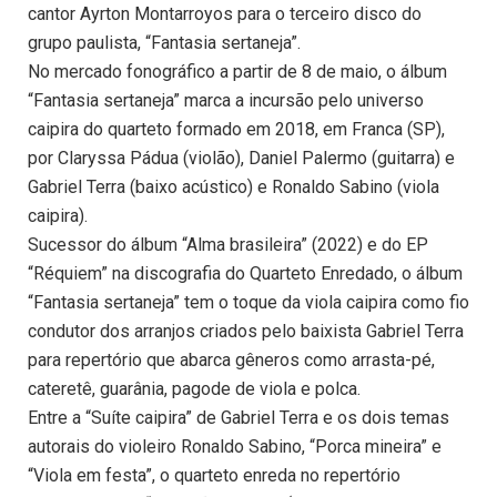
cantor Ayrton Montarroyos para o terceiro disco do
grupo paulista, “Fantasia sertaneja”.
No mercado fonográfico a partir de 8 de maio, o álbum
“Fantasia sertaneja” marca a incursão pelo universo
caipira do quarteto formado em 2018, em Franca (SP),
por Claryssa Pádua (violão), Daniel Palermo (guitarra) e
Gabriel Terra (baixo acústico) e Ronaldo Sabino (viola
caipira).
Sucessor do álbum “Alma brasileira” (2022) e do EP
“Réquiem” na discografia do Quarteto Enredado, o álbum
“Fantasia sertaneja” tem o toque da viola caipira como fio
condutor dos arranjos criados pelo baixista Gabriel Terra
para repertório que abarca gêneros como arrasta-pé,
cateretê, guarânia, pagode de viola e polca.
Entre a “Suíte caipira” de Gabriel Terra e os dois temas
autorais do violeiro Ronaldo Sabino, “Porca mineira” e
“Viola em festa”, o quarteto enreda no repertório