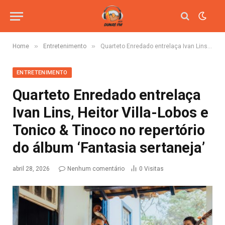
»
»
Home
Entretenimento
Quarteto Enredado entrelaça Ivan Lins, Heitor Villa-Lobos e Tonico & Tinoco no repertório do álbum ‘Fantasia sertaneja’
ENTRETENIMENTO
Quarteto Enredado entrelaça
Ivan Lins, Heitor Villa-Lobos e
Tonico & Tinoco no repertório
do álbum ‘Fantasia sertaneja’
abril 28, 2026
Nenhum comentário
0
Visitas