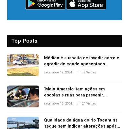
Top Posts
Médico é suspeito de invadir carro e
agredir delegado aposentado
durante confusão no trânsito
setembro 19, 2024
42
Visitas
‘Maio Amarelo’ tem ações em
escolas e ruas para prevenir
acidentes no trânsito no AP
setembro 16, 2024
24
Visitas
Qualidade da água do rio Tocantins
segue sem indicar alterações após