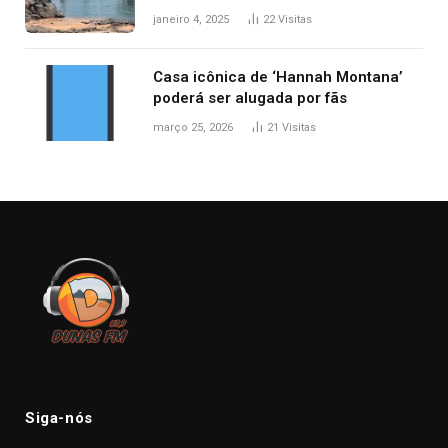
desabamento da ponte entre MA e
janeiro 4, 2025
22
Visitas
TO, afirma ANA
Casa icônica de ‘Hannah Montana’
poderá ser alugada por fãs
março 25, 2026
21
Visitas
Siga-nós