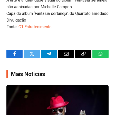
A arte e a identidade visual do álbum “Fantasia sertaneja”
são assinadas por Michelle Campos.
Capa do álbum ‘Fantasia sertaneja’, do Quarteto Enredado
Divulgação
Fonte:
G1 Entretenimento
Facebook
Twitter
Telegram
Email
Copy
WhatsA
Link
Mais Notícias