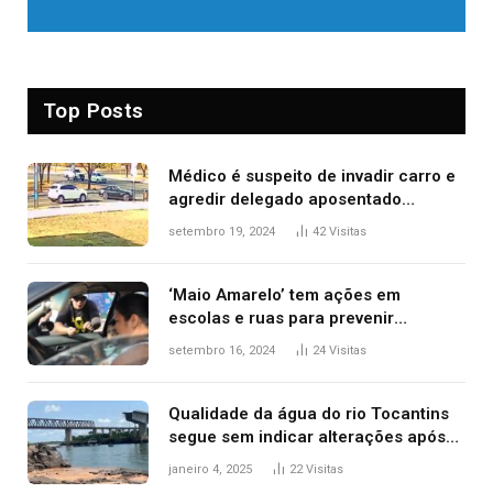
Top Posts
Médico é suspeito de invadir carro e
agredir delegado aposentado
durante confusão no trânsito
setembro 19, 2024
42
Visitas
‘Maio Amarelo’ tem ações em
escolas e ruas para prevenir
acidentes no trânsito no AP
setembro 16, 2024
24
Visitas
Qualidade da água do rio Tocantins
segue sem indicar alterações após
desabamento da ponte entre MA e
janeiro 4, 2025
22
Visitas
TO, afirma ANA