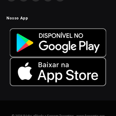
Nosso App
© 2026 Rádio afiliada a Farcom Tocantins - www.farcomto.org