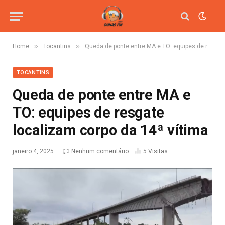
»
»
Home
Tocantins
Queda de ponte entre MA e TO: equipes de resgate localizam corpo da 14ª vítima
TOCANTINS
Queda de ponte entre MA e
TO: equipes de resgate
localizam corpo da 14ª vítima
janeiro 4, 2025
Nenhum comentário
5
Visitas