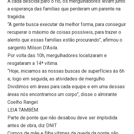
A cada descida paro o rio, os mergulhadores levam junto
a esperança das famílias que perderam um parente na
tragédia.
“A gente busca executar da melhor forma, para conseguir
recuperar o máximo de coisas possíveis, para trazer o
alento que essas famílias estão procurando”, afirmou o
sargento Milson D’Asila.
Por volta das 10h, mergulhadores localizaram e
resgataram a 14ª vítima.
“Hoje, iniciamos as nossas buscas de superfícies às 6h
e, logo em seguida, as atividades de mergulho.
Dividimos em áreas para cada equipe e em uma dessas
áreas nós encontramos um corpo”, disse o almirante
Coelho Rangel.
LEIA TAMBÉM:
Parte de ponte que não desabou deve ser implodida
antes de obra, diz DNIT
Corpos de mãe e filha vítimas da queda da ponte são