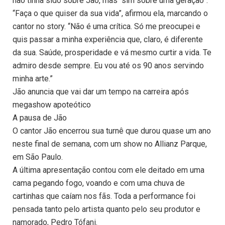
não tinha sido sobre Jão, mas “sim sobre uma geração”.
“Faça o que quiser da sua vida”, afirmou ela, marcando o
cantor no story. “Não é uma crítica. Só me preocupei e
quis passar a minha experiência que, claro, é diferente
da sua. Saúde, prosperidade e vá mesmo curtir a vida. Te
admiro desde sempre. Eu vou até os 90 anos servindo
minha arte.”
Jão anuncia que vai dar um tempo na carreira após
megashow apoteótico
A pausa de Jão
O cantor Jão encerrou sua turnê que durou quase um ano
neste final de semana, com um show no Allianz Parque,
em São Paulo.
A última apresentação contou com ele deitado em uma
cama pegando fogo, voando e com uma chuva de
cartinhas que caíam nos fãs. Toda a performance foi
pensada tanto pelo artista quanto pelo seu produtor e
namorado, Pedro Tófani.