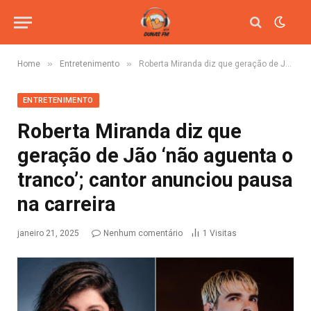
»
»
Home
Entretenimento
Roberta Miranda diz que geração de Jão ‘não aguenta o tranco’; cantor anunciou pausa na carreira
ENTRETENIMENTO
Roberta Miranda diz que
geração de Jão ‘não aguenta o
tranco’; cantor anunciou pausa
na carreira
janeiro 21, 2025
Nenhum comentário
1
Visitas