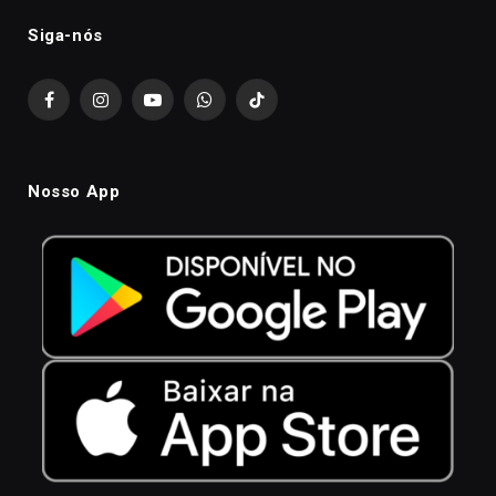
Siga-nós
Facebook
Instagram
YouTube
WhatsApp
TikTok
Nosso App