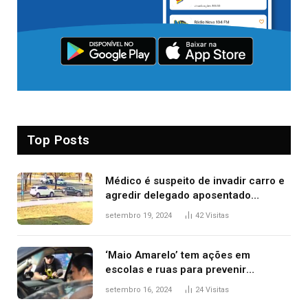
Top Posts
Médico é suspeito de invadir carro e
agredir delegado aposentado
durante confusão no trânsito
setembro 19, 2024
42
Visitas
‘Maio Amarelo’ tem ações em
escolas e ruas para prevenir
acidentes no trânsito no AP
setembro 16, 2024
24
Visitas