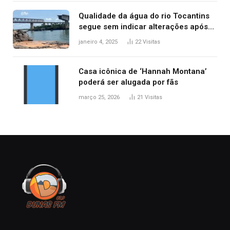
Qualidade da água do rio Tocantins
segue sem indicar alterações após
desabamento da ponte entre MA e
janeiro 4, 2025
22
Visitas
TO, afirma ANA
Casa icônica de ‘Hannah Montana’
poderá ser alugada por fãs
março 25, 2026
21
Visitas