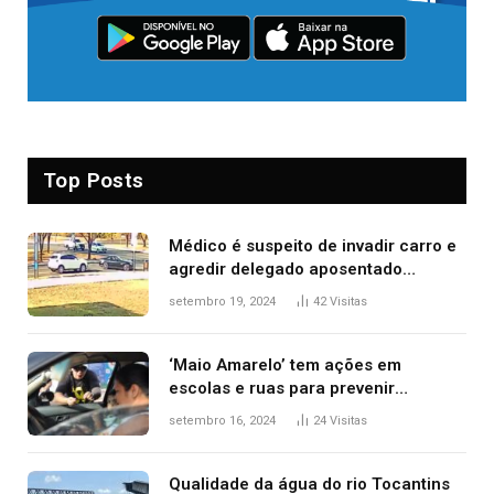
Top Posts
Médico é suspeito de invadir carro e
agredir delegado aposentado
durante confusão no trânsito
setembro 19, 2024
42
Visitas
‘Maio Amarelo’ tem ações em
escolas e ruas para prevenir
acidentes no trânsito no AP
setembro 16, 2024
24
Visitas
Qualidade da água do rio Tocantins