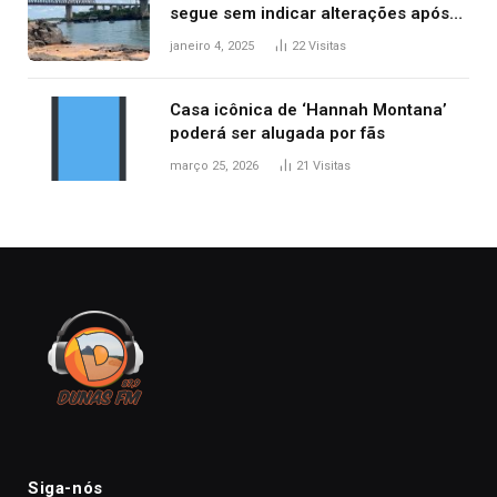
segue sem indicar alterações após
desabamento da ponte entre MA e
janeiro 4, 2025
22
Visitas
TO, afirma ANA
Casa icônica de ‘Hannah Montana’
poderá ser alugada por fãs
março 25, 2026
21
Visitas
Siga-nós