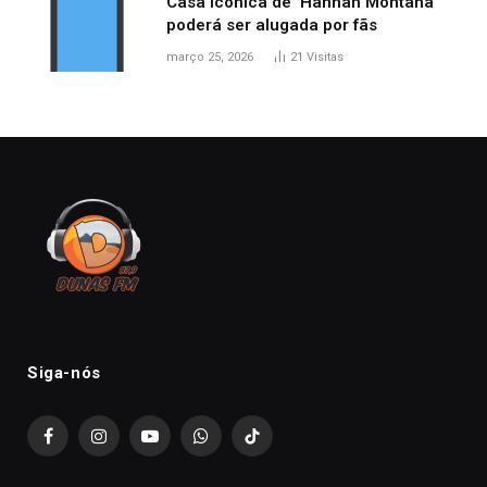
Casa icônica de ‘Hannah Montana’
poderá ser alugada por fãs
março 25, 2026
21
Visitas
Siga-nós
Facebook
Instagram
YouTube
WhatsApp
TikTok