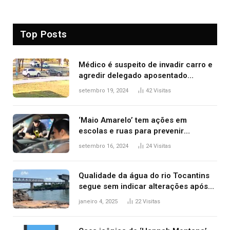
Top Posts
Médico é suspeito de invadir carro e
agredir delegado aposentado
durante confusão no trânsito
setembro 19, 2024
42
Visitas
‘Maio Amarelo’ tem ações em
escolas e ruas para prevenir
acidentes no trânsito no AP
setembro 16, 2024
24
Visitas
Qualidade da água do rio Tocantins
segue sem indicar alterações após
desabamento da ponte entre MA e
janeiro 4, 2025
22
Visitas
TO, afirma ANA