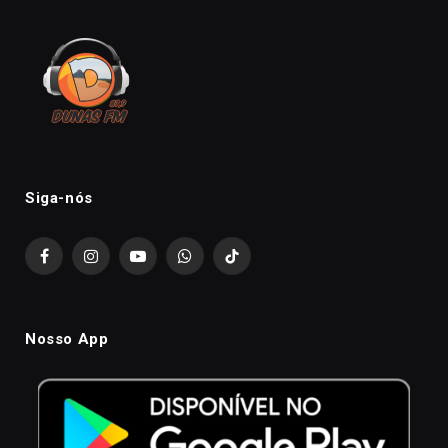
Siga-nós
Facebook
Instagram
YouTube
WhatsApp
TikTok
Nosso App