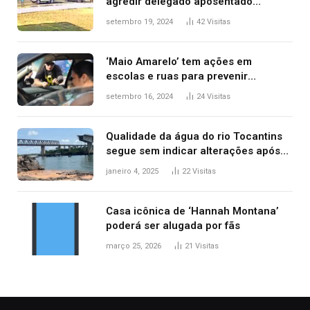
agredir delegado aposentado
durante confusão no trânsito
setembro 19, 2024
42
Visitas
‘Maio Amarelo’ tem ações em
escolas e ruas para prevenir
acidentes no trânsito no AP
setembro 16, 2024
24
Visitas
Qualidade da água do rio Tocantins
segue sem indicar alterações após
desabamento da ponte entre MA e
janeiro 4, 2025
22
Visitas
TO, afirma ANA
Casa icônica de ‘Hannah Montana’
poderá ser alugada por fãs
março 25, 2026
21
Visitas