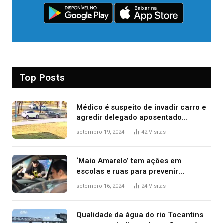
Top Posts
Médico é suspeito de invadir carro e
agredir delegado aposentado
durante confusão no trânsito
setembro 19, 2024
42
Visitas
‘Maio Amarelo’ tem ações em
escolas e ruas para prevenir
acidentes no trânsito no AP
setembro 16, 2024
24
Visitas
Qualidade da água do rio Tocantins