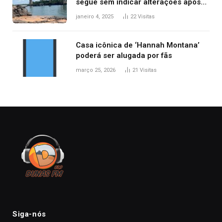
segue sem indicar alterações após
desabamento da ponte entre MA e
janeiro 4, 2025
22
Visitas
TO, afirma ANA
Casa icônica de ‘Hannah Montana’
poderá ser alugada por fãs
março 25, 2026
21
Visitas
Siga-nós