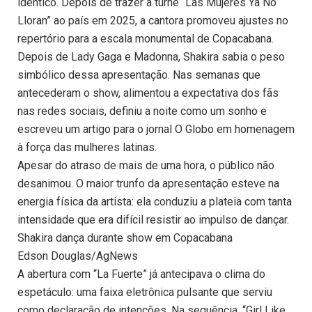
idêntico. Depois de trazer a turnê “Las Mujeres Ya No
Lloran” ao país em 2025, a cantora promoveu ajustes no
repertório para a escala monumental de Copacabana.
Depois de Lady Gaga e Madonna, Shakira sabia o peso
simbólico dessa apresentação. Nas semanas que
antecederam o show, alimentou a expectativa dos fãs
nas redes sociais, definiu a noite como um sonho e
escreveu um artigo para o jornal O Globo em homenagem
à força das mulheres latinas.
Apesar do atraso de mais de uma hora, o público não
desanimou. O maior trunfo da apresentação esteve na
energia física da artista: ela conduziu a plateia com tanta
intensidade que era difícil resistir ao impulso de dançar.
Shakira dança durante show em Copacabana
Edson Douglas/AgNews
A abertura com “La Fuerte” já antecipava o clima do
espetáculo: uma faixa eletrônica pulsante que serviu
como declaração de intenções. Na sequência, “Girl Like