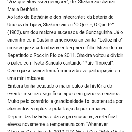
‘Voz que atravessa gerações’, diz Shakira ao chamar
Maria Bethânia
Ao lado de Bethânia e dos integrantes da bateria da
Unidos da Tijuca, Shakira cantou “O Que É, O Que É?”
(1982), um dos maiores sucessos de Gonzaguinha. Já o
encontro com Caetano emocionou ao cantar “Leãozinho”,
música que a colombiana entoa para o filho Milan dormir.
Repetindo o Rock in Rio de 2011, Shakira voltou a dividir
o palco com Ivete Sangalo cantando “Pais Tropical”.
Claro que a baiana transformou a breve participação em
uma mini micareta.
Embora tenha ocupado o maior palco da história do
evento, isso não significou apoio em grandes cenários.
Muito pelo contrário: a grandiosidade foi sustentada por
elementos simples e pela força da performance.
Depois das baladas e da carga emocional, a reta final
elevou novamente a temperatura com “Whenever,
Wherever” e o hino da 2010 FIFA World Cup, “Waka Waka