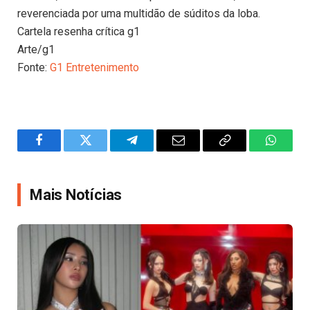
reverenciada por uma multidão de súditos da loba.
Cartela resenha crítica g1
Arte/g1
Fonte:
G1 Entretenimento
Facebook
Twitter
Telegram
Email
Copy
WhatsA
Link
Mais Notícias