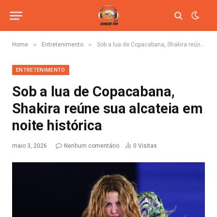
»
»
Home
Entretenimento
Sob a lua de Copacabana, Shakira reúne sua alcateia em noite histórica
ENTRETENIMENTO
Sob a lua de Copacabana,
Shakira reúne sua alcateia em
noite histórica
maio 3, 2026
Nenhum comentário
0
Visitas