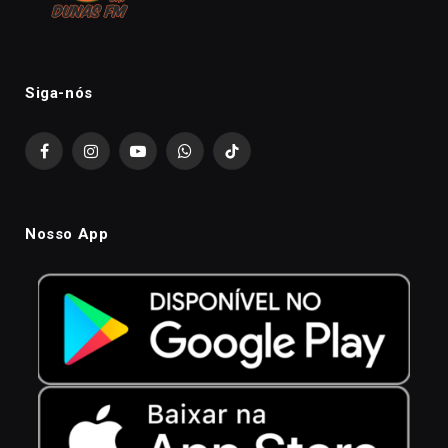
Siga-nós
Facebook
Instagram
YouTube
WhatsApp
TikTok
Nosso App