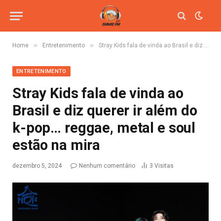
»
»
Home
Entretenimento
Stray Kids fala de vinda ao Brasil e diz querer ir além do k-pop… reggae, metal e soul estão na mira
ENTRETENIMENTO
Stray Kids fala de vinda ao
Brasil e diz querer ir além do
k-pop… reggae, metal e soul
estão na mira
dezembro 5, 2024
Nenhum comentário
3
Visitas