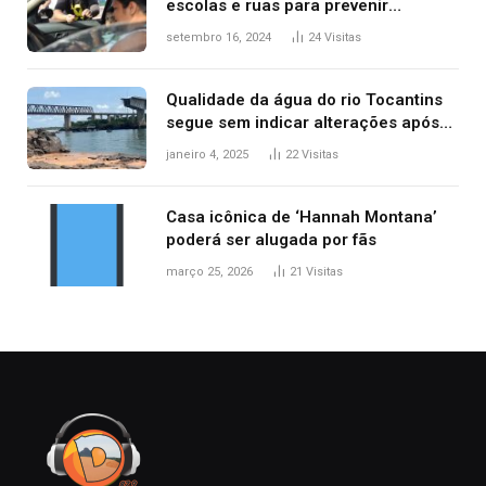
escolas e ruas para prevenir
acidentes no trânsito no AP
setembro 16, 2024
24
Visitas
Qualidade da água do rio Tocantins
segue sem indicar alterações após
desabamento da ponte entre MA e
janeiro 4, 2025
22
Visitas
TO, afirma ANA
Casa icônica de ‘Hannah Montana’
poderá ser alugada por fãs
março 25, 2026
21
Visitas