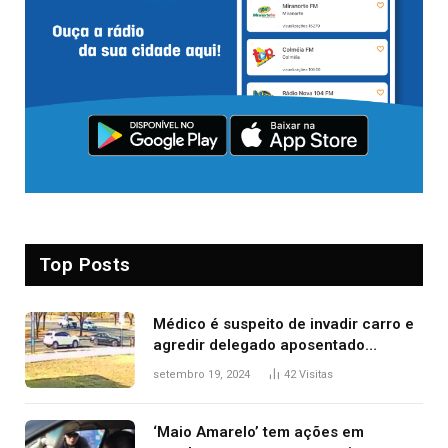
Top Posts
Médico é suspeito de invadir carro e
agredir delegado aposentado
durante confusão no trânsito
setembro 19, 2024
42
Visitas
‘Maio Amarelo’ tem ações em