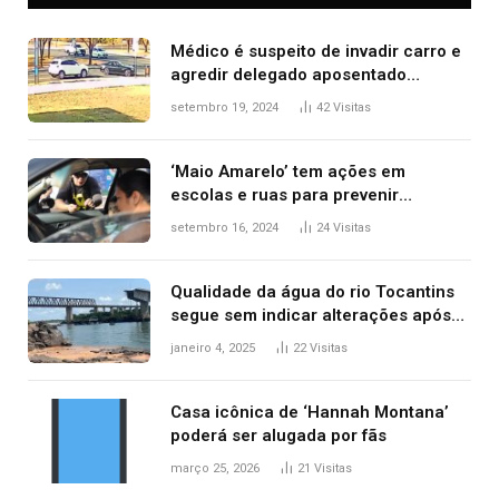
Médico é suspeito de invadir carro e
agredir delegado aposentado
durante confusão no trânsito
setembro 19, 2024
42
Visitas
‘Maio Amarelo’ tem ações em
escolas e ruas para prevenir
acidentes no trânsito no AP
setembro 16, 2024
24
Visitas
Qualidade da água do rio Tocantins
segue sem indicar alterações após
desabamento da ponte entre MA e
janeiro 4, 2025
22
Visitas
TO, afirma ANA
Casa icônica de ‘Hannah Montana’
poderá ser alugada por fãs
março 25, 2026
21
Visitas