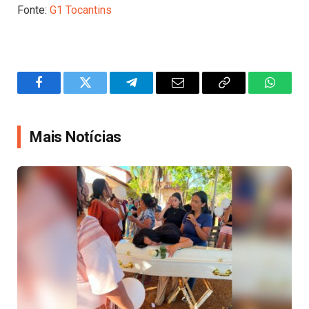
Fonte:
G1 Tocantins
Facebook
Twitter
Telegram
Email
Copy
WhatsA
Link
Mais Notícias