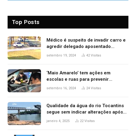
Top Posts
Médico é suspeito de invadir carro e
agredir delegado aposentado
durante confusão no trânsito
setembro 19, 2024
42
Visitas
‘Maio Amarelo’ tem ações em
escolas e ruas para prevenir
acidentes no trânsito no AP
setembro 16, 2024
24
Visitas
Qualidade da água do rio Tocantins
segue sem indicar alterações após
desabamento da ponte entre MA e
janeiro 4, 2025
22
Visitas
TO, afirma ANA