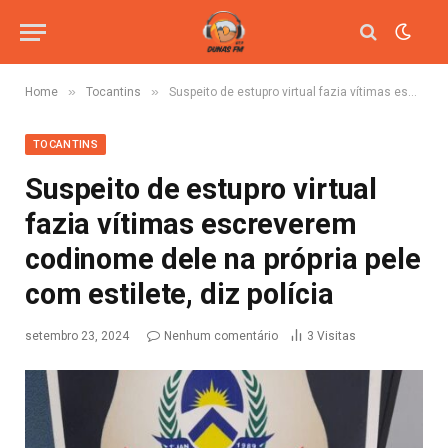
»
»
Home
Tocantins
Suspeito de estupro virtual fazia vítimas escreverem codinome dele na própria pele com estilete, diz polícia
TOCANTINS
Suspeito de estupro virtual
fazia vítimas escreverem
codinome dele na própria pele
com estilete, diz polícia
setembro 23, 2024
Nenhum comentário
3
Visitas