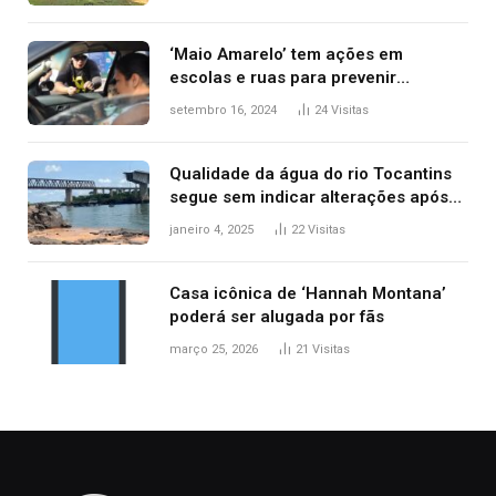
‘Maio Amarelo’ tem ações em
escolas e ruas para prevenir
acidentes no trânsito no AP
setembro 16, 2024
24
Visitas
Qualidade da água do rio Tocantins
segue sem indicar alterações após
desabamento da ponte entre MA e
janeiro 4, 2025
22
Visitas
TO, afirma ANA
Casa icônica de ‘Hannah Montana’
poderá ser alugada por fãs
março 25, 2026
21
Visitas