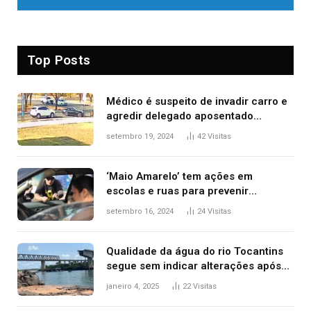
Top Posts
Médico é suspeito de invadir carro e
agredir delegado aposentado
durante confusão no trânsito
setembro 19, 2024
42
Visitas
‘Maio Amarelo’ tem ações em
escolas e ruas para prevenir
acidentes no trânsito no AP
setembro 16, 2024
24
Visitas
Qualidade da água do rio Tocantins
segue sem indicar alterações após
desabamento da ponte entre MA e
janeiro 4, 2025
22
Visitas
TO, afirma ANA