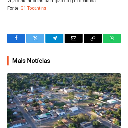
Veja mais notícias da região no g1 Tocantins.
Fonte:
G1 Tocantins
Facebook
Twitter
Telegram
Email
Copy
WhatsA
Link
Mais Notícias