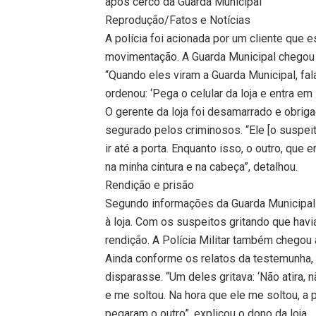
após cerco da Guarda Municipal
Reprodução/Fatos e Notícias
A polícia foi acionada por um cliente que
movimentação. A Guarda Municipal chegou a
“Quando eles viram a Guarda Municipal, fal
ordenou: ‘Pega o celular da loja e entra em
O gerente da loja foi desamarrado e obriga
segurado pelos criminosos. “Ele [o suspeito
ir até a porta. Enquanto isso, o outro, qu
na minha cintura e na cabeça”, detalhou.
Rendição e prisão
Segundo informações da Guarda Municipal d
à loja. Com os suspeitos gritando que havi
rendição. A Polícia Militar também chegou a
Ainda conforme os relatos da testemunha, 
disparasse. “Um deles gritava: ‘Não atira, 
e me soltou. Na hora que ele me soltou, a
pegaram o outro”, explicou o dono da loja.