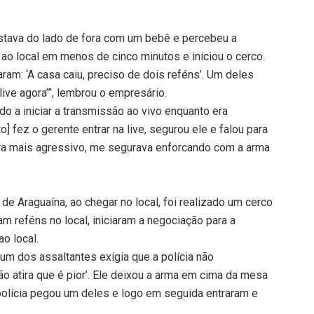
 estava do lado de fora com um bebê e percebeu a
o local em menos de cinco minutos e iniciou o cerco.
aram: ‘A casa caiu, preciso de dois reféns’. Um deles
 live agora’”, lembrou o empresário.
do a iniciar a transmissão ao vivo enquanto era
] fez o gerente entrar na live, segurou ele e falou para
e era mais agressivo, me segurava enforcando com a arma
e Araguaína, ao chegar no local, foi realizado um cerco
am reféns no local, iniciaram a negociação para a
o local.
um dos assaltantes exigia que a polícia não
não atira que é pior’. Ele deixou a arma em cima da mesa
 polícia pegou um deles e logo em seguida entraram e