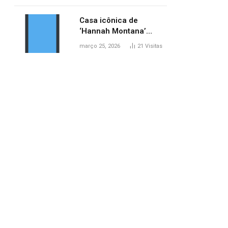
ponte entre MA e TO,
afirma ANA
Casa icônica de
‘Hannah Montana’
poderá ser alugada por
março 25, 2026
21
Visitas
fãs