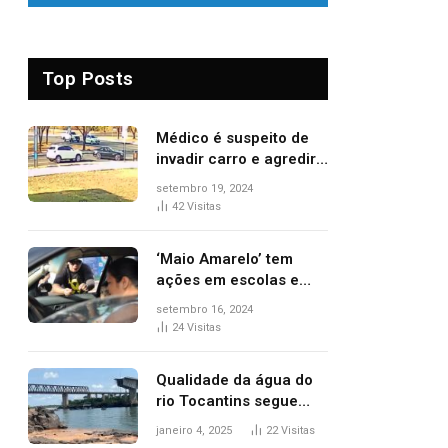
Top Posts
Médico é suspeito de
invadir carro e agredir
delegado aposentado
setembro 19, 2024
durante confusão no
42
Visitas
trânsito
‘Maio Amarelo’ tem
ações em escolas e
ruas para prevenir
setembro 16, 2024
acidentes no trânsito
24
Visitas
no AP
Qualidade da água do
rio Tocantins segue
sem indicar alterações
janeiro 4, 2025
22
Visitas
após desabamento da