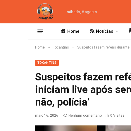
sábado, 8 agosto
Home
Notícias
»
»
Home
Tocantins
Suspeitos fazem reféns durante as
TOCANTINS
Suspeitos fazem refé
iniciam live após se
não, polícia’
maio 16, 2026
Nenhum comentário
0
Visitas