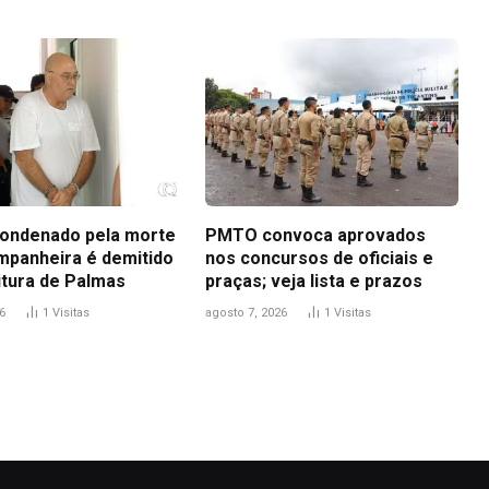
ondenado pela morte
PMTO convoca aprovados
mpanheira é demitido
nos concursos de oficiais e
itura de Palmas
praças; veja lista e prazos
6
1
Visitas
agosto 7, 2026
1
Visitas