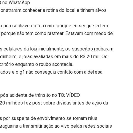
TO no WhatsApp
nstraram conhecer a rotina do local e tinham alvos
Eu quero a chave do teu carro porque eu sei que lá tem
os, porque não tem como rastrear. Estavam com medo de
.
 celulares da loja inicialmente, os suspeitos roubaram
dinheiro, e joias avaliadas em mais de R$ 20 mil. Os
itório enquanto o roubo acontecia.
gados e o g1 não conseguiu contato com a defesa
após acidente de trânsito no TO; VÍDEO
 20 milhões fez post sobre dívidas antes de ação da
sos por suspeita de envolvimento se tornam réus
raguaína a transmitir ação ao vivo pelas redes sociais