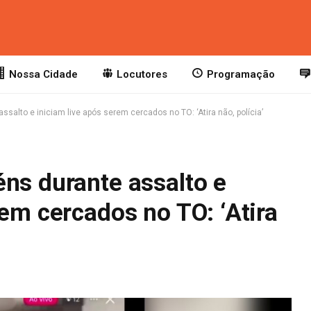
Nossa Cidade
Locutores
Programação
salto e iniciam live após serem cercados no TO: ‘Atira não, polícia’
ns durante assalto e
rem cercados no TO: ‘Atira