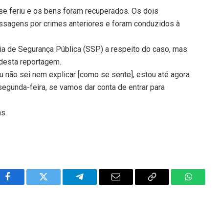
se feriu e os bens foram recuperados. Os dois
ssagens por crimes anteriores e foram conduzidos à
ria de Segurança Pública (SSP) a respeito do caso, mas
 desta reportagem.
Eu não sei nem explicar [como se sente], estou até agora
segunda-feira, se vamos dar conta de entrar para
ns.
Facebook
Twitter
Telegram
Email
Copy
WhatsA
Link