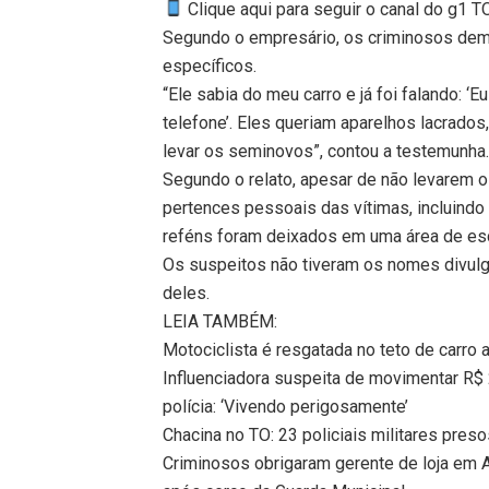
Clique aqui para seguir o canal do g1 
Segundo o empresário, os criminosos demo
específicos.
“Ele sabia do meu carro e já foi falando: ‘
telefone’. Eles queriam aparelhos lacrad
levar os seminovos”, contou a testemunha
Segundo o relato, apesar de não levarem os
pertences pessoais das vítimas, incluindo 
reféns foram deixados em uma área de escr
Os suspeitos não tiveram os nomes divul
deles.
LEIA TAMBÉM:
Motociclista é resgatada no teto de carro 
Influenciadora suspeita de movimentar R$
polícia: ‘Vivendo perigosamente’
Chacina no TO: 23 policiais militares pre
Criminosos obrigaram gerente de loja em A