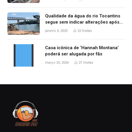
Qualidade da água do rio Tocantins
segue sem indicar alterações após
desabamento da ponte entre MA e
janeiro 4, 2025
22
Visitas
TO, afirma ANA
Casa icônica de ‘Hannah Montana’
poderá ser alugada por fãs
março 25, 2026
21
Visitas