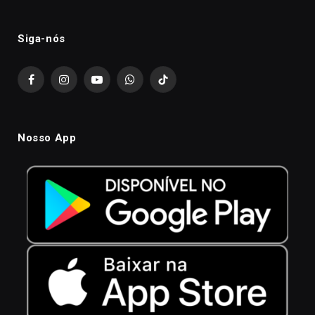
Siga-nós
Facebook
Instagram
YouTube
WhatsApp
TikTok
Nosso App