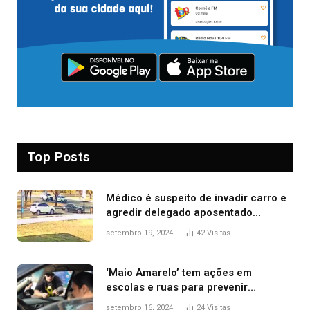
Top Posts
Médico é suspeito de invadir carro e
agredir delegado aposentado
durante confusão no trânsito
setembro 19, 2024
42
Visitas
‘Maio Amarelo’ tem ações em
escolas e ruas para prevenir
acidentes no trânsito no AP
setembro 16, 2024
24
Visitas