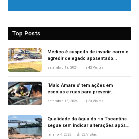
Top Posts
Médico é suspeito de invadir carro e
agredir delegado aposentado
durante confusão no trânsito
setembro 19, 2024
42
Visitas
‘Maio Amarelo’ tem ações em
escolas e ruas para prevenir
acidentes no trânsito no AP
setembro 16, 2024
24
Visitas
Qualidade da água do rio Tocantins
segue sem indicar alterações após
desabamento da ponte entre MA e
janeiro 4, 2025
22
Visitas
TO, afirma ANA