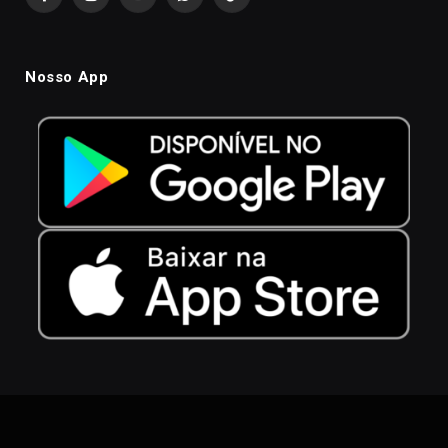
Facebook
Instagram
YouTube
WhatsApp
TikTok
Nosso App