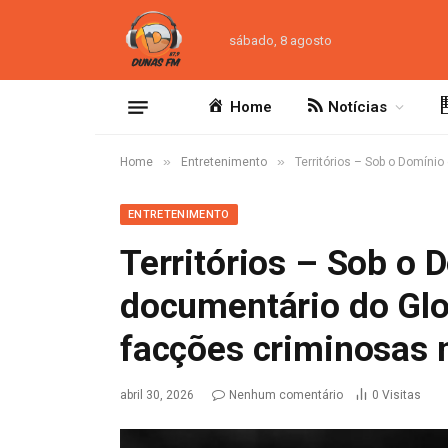
sábado, 8 agosto
Home
Notícias
»
»
Home
Entretenimento
Territórios – Sob o Domíni
ENTRETENIMENTO
Territórios – Sob o 
documentário do Glo
facções criminosas n
abril 30, 2026
Nenhum comentário
0
Visitas