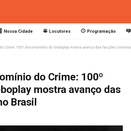
Nossa Cidade
Locutores
Programação
o do Crime: 100º documentário do Globoplay mostra avanço das facções criminos
Domínio do Crime: 100º
boplay mostra avanço das
o Brasil