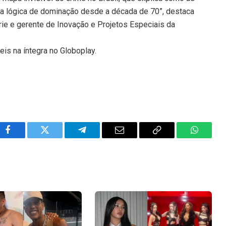
a lógica de dominação desde a década de 70”, destaca
rie e gerente de Inovação e Projetos Especiais da
is na íntegra no Globoplay.
Facebook
Twitter
Telegram
Email
Copy
WhatsA
Link