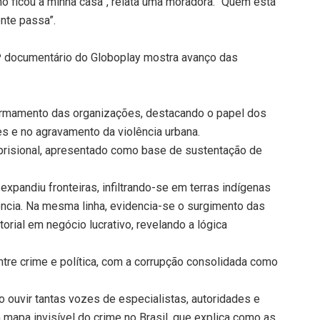
mo ficou a minha casa”, relata uma moradora. “Quem está
nte passa”.
0º documentário do Globoplay mostra avanço das
armamento das organizações, destacando o papel dos
ões e no agravamento da violência urbana.
 prisional, apresentado como base de sustentação de
xpandiu fronteiras, infiltrando-se em terras indígenas
ência. Na mesma linha, evidencia-se o surgimento das
torial em negócio lucrativo, revelando a lógica
ntre crime e política, com a corrupção consolidada como
o ouvir tantas vozes de especialistas, autoridades e
mapa invisível do crime no Brasil, que explica como as