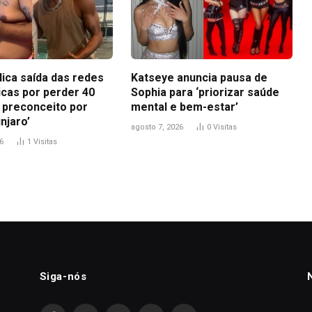
lica saída das redes
Katseye anuncia pausa de
icas por perder 40
Sophia para ‘priorizar saúde
i preconceito por
mental e bem-estar’
njaro’
agosto 7, 2026
0
Visitas
6
1
Visitas
Siga-nós