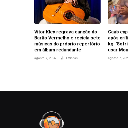
Vitor Kley regrava canção do
Gaab exp
Barão Vermelho e recicla sete
após crít
músicas do próprio repertório
kg: ‘Sofr
em álbum redundante
usar Mou
agosto 7, 2026
1
Visitas
agosto 7, 202