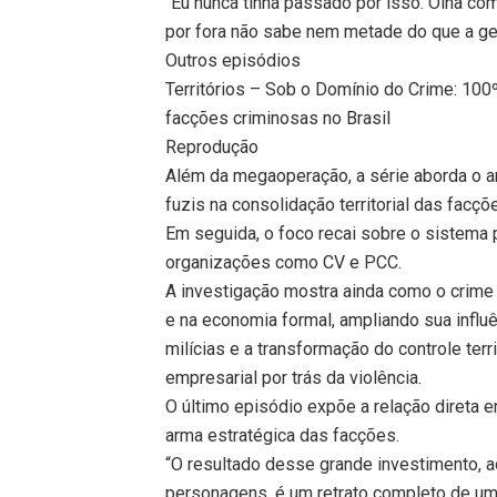
“Eu nunca tinha passado por isso. Olha co
por fora não sabe nem metade do que a ge
Outros episódios
Territórios – Sob o Domínio do Crime: 10
facções criminosas no Brasil
Reprodução
Além da megaoperação, a série aborda o 
fuzis na consolidação territorial das facç
Em seguida, o foco recai sobre o sistema
organizações como CV e PCC.
A investigação mostra ainda como o crime e
e na economia formal, ampliando sua influ
milícias e a transformação do controle terri
empresarial por trás da violência.
O último episódio expõe a relação direta e
arma estratégica das facções.
“O resultado desse grande investimento, a
personagens, é um retrato completo de um 