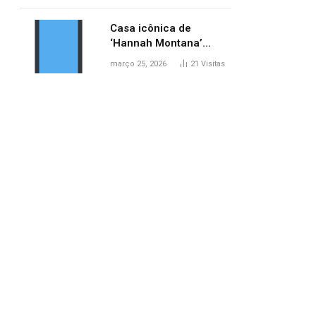
ponte entre MA e TO,
afirma ANA
Casa icônica de
‘Hannah Montana’
poderá ser alugada por
março 25, 2026
21
Visitas
fãs