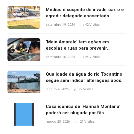
Médico é suspeito de invadir carro e
agredir delegado aposentado
durante confusão no trânsito
setembro 19, 2024
42
Visitas
‘Maio Amarelo’ tem ações em
escolas e ruas para prevenir
acidentes no trânsito no AP
setembro 16, 2024
24
Visitas
Qualidade da água do rio Tocantins
segue sem indicar alterações após
desabamento da ponte entre MA e
janeiro 4, 2025
22
Visitas
TO, afirma ANA
Casa icônica de ‘Hannah Montana’
poderá ser alugada por fãs
março 25, 2026
21
Visitas