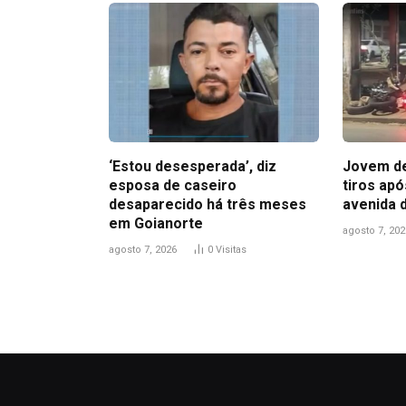
‘Estou desesperada’, diz
Jovem de
esposa de caseiro
tiros ap
desaparecido há três meses
avenida 
em Goianorte
agosto 7, 202
agosto 7, 2026
0
Visitas