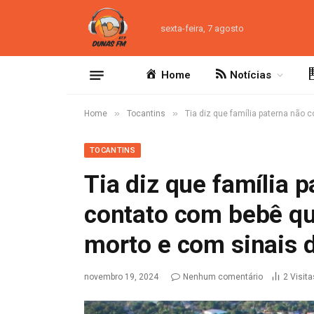
sexta-feira, 7 agosto
Home
Notícias
»
»
Home
Tocantins
Tia diz que família paterna não 
TOCANTINS
Tia diz que família 
contato com bebê que
morto e com sinais 
novembro 19, 2024
Nenhum comentário
2
Visita