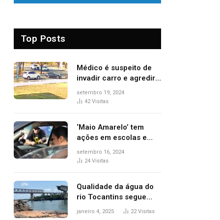
Top Posts
Médico é suspeito de
invadir carro e agredir
delegado aposentado
setembro 19, 2024
durante confusão no
42
Visitas
trânsito
‘Maio Amarelo’ tem
ações em escolas e
ruas para prevenir
setembro 16, 2024
acidentes no trânsito
24
Visitas
no AP
Qualidade da água do
rio Tocantins segue
sem indicar alterações
janeiro 4, 2025
22
Visitas
após desabamento da