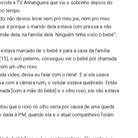
evista à TV Anhanguera que viu o sobrinho depois do
uco tempo.
ido, não deixou levar nem pro meu pai, nem pro meu
que ir porque o marido dela estava com pressa e não
mãe dela, na família dela. Ninguém tinha visto o bebê”,
stava marcado de o bebê ir para a casa da família
 (15), o avô paterno, conseguiu ver o bebê por chamada
com um olho roxo.
 vídeo, deixa eu falar com o nenê’. E aí ela usava
va com a câmera ruim, o celular estava quebrado. Então
amada [com a mãe do bebê] e o olho roxo, ele não estava
ntou que o roxo no olho seria por causa de uma queda
 dada à PM, quando ela e o atual companheiro foram