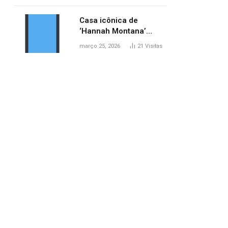
ponte entre MA e TO,
afirma ANA
Casa icônica de
‘Hannah Montana’
poderá ser alugada por
março 25, 2026
21
Visitas
fãs