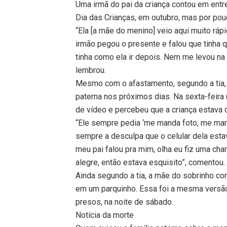
Uma irmã do pai da criança contou em entr
Dia das Crianças, em outubro, mas por po
“Ela [a mãe do menino] veio aqui muito ráp
irmão pegou o presente e falou que tinha 
tinha como ela ir depois. Nem me levou na 
lembrou.
Mesmo com o afastamento, segundo a tia, e
paterna nos próximos dias. Na sexta-feira
de vídeo e percebeu que a criança estava 
“Ele sempre pedia ‘me manda foto, me manda
sempre a desculpa que o celular dela esta
meu pai falou pra mim, olha eu fiz uma ch
alegre, então estava esquisito”, comentou.
Ainda segundo a tia, a mãe do sobrinho co
em um parquinho. Essa foi a mesma versão
presos, na noite de sábado.
Notícia da morte