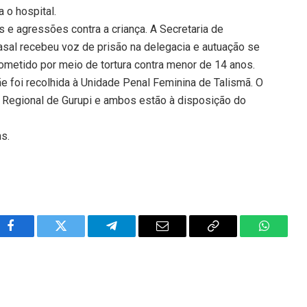
 o hospital.
e agressões contra a criança. A Secretaria de
asal recebeu voz de prisão na delegacia e autuação se
cometido por meio de tortura contra menor de 14 anos.
 foi recolhida à Unidade Penal Feminina de Talismã. O
 Regional de Gurupi e ambos estão à disposição do
ns.
Facebook
Twitter
Telegram
Email
Copy
WhatsA
Link