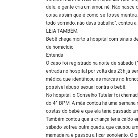
dele, e gente cria um amor, né. Não nasce
coisa assim que é como se fosse mentira. É
todo sorrindo, não dava trabalho”, contou a t
LEIA TAMBÉM:
Bebê chega morto a hospital com sinais d
de homicídio
Entenda
O caso foi registrado na noite de sábado (1
entrada no hospital por volta das 23h já s
médica que identificou as marcas no tronc
possível abuso sexual contra o bebê.
No hospital, o Conselho Tutelar foi cham
do 4º BPM. A mãe contou há uma semana 
costas do bebê e que ela teria passado um
Também contou que a criança teria caído 
sábado sofreu outra queda, que causou u
mamadeira e passou a ficar sonolento. O p