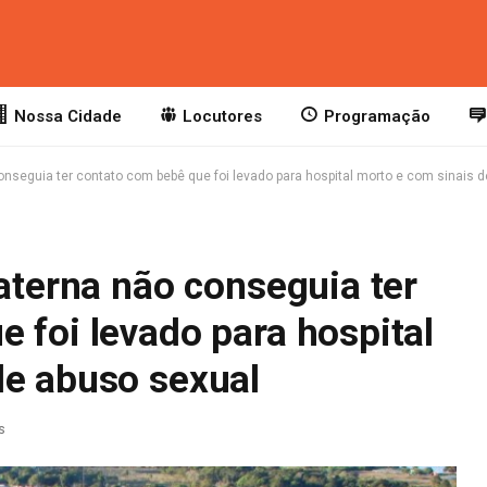
Nossa Cidade
Locutores
Programação
conseguia ter contato com bebê que foi levado para hospital morto e com sinais 
paterna não conseguia ter
 foi levado para hospital
de abuso sexual
s