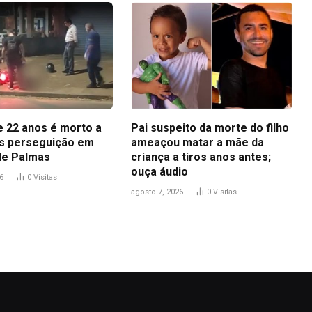
 22 anos é morto a
Pai suspeito da morte do filho
ós perseguição em
ameaçou matar a mãe da
de Palmas
criança a tiros anos antes;
ouça áudio
6
0
Visitas
agosto 7, 2026
0
Visitas