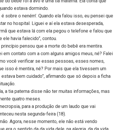
e do bebê foi a avó e uma tia materna. Ela conta que
quando estava dormindo.
, é sobre o neném’. Quando ela falou isso, eu pensei que
tar no hospital. Liguei e aí ela estava desesperada,
 irmã que estava lá com ela pegou o telefone e falou que
 ele havia falecido”, contou.
 a princípio pensou que a morte do bebê era mentira.
trei em contato com a com alguns amigos meus, né? Falei
mo você verificar se essas pessoas, esses nomes,
ue isso é mentira, né? Por mais que ela tivessem um
estava bem cuidado”, afirmando que só depois a ficha
ituação.
, a tia paterna disse não ter muitas informações, mas
mente quatro meses.
necropsia, para a produção de um laudo que vai
nteceu nesta segunda-feira (18).
irmão. Agora, nesse momento, ele não está vendo
ue era o sentido da da vida dele, na alegria, da da vida