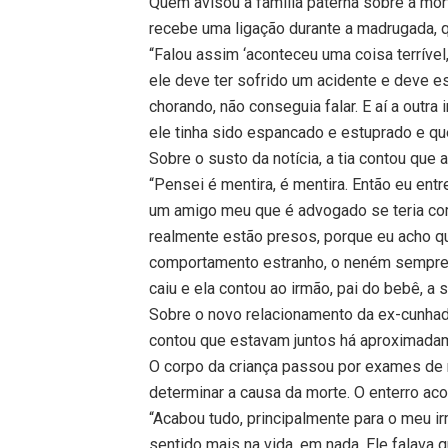
Quem avisou a família paterna sobre a mort
recebe uma ligação durante a madrugada, 
“Falou assim ‘aconteceu uma coisa terrível
ele deve ter sofrido um acidente e deve es
chorando, não conseguia falar. E aí a outra
ele tinha sido espancado e estuprado e que
Sobre o susto da notícia, a tia contou que
“Pensei é mentira, é mentira. Então eu en
um amigo meu que é advogado se teria co
realmente estão presos, porque eu acho q
comportamento estranho, o neném sempre 
caiu e ela contou ao irmão, pai do bebê, a s
Sobre o novo relacionamento da ex-cunhada
contou que estavam juntos há aproximada
O corpo da criança passou por exames de 
determinar a causa da morte. O enterro aco
“Acabou tudo, principalmente para o meu 
sentido mais na vida, em nada. Ele falava q