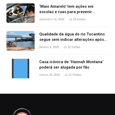
‘Maio Amarelo’ tem ações em
escolas e ruas para prevenir
acidentes no trânsito no AP
setembro 16, 2024
24
Visitas
Qualidade da água do rio Tocantins
segue sem indicar alterações após
desabamento da ponte entre MA e
janeiro 4, 2025
22
Visitas
TO, afirma ANA
Casa icônica de ‘Hannah Montana’
poderá ser alugada por fãs
março 25, 2026
21
Visitas