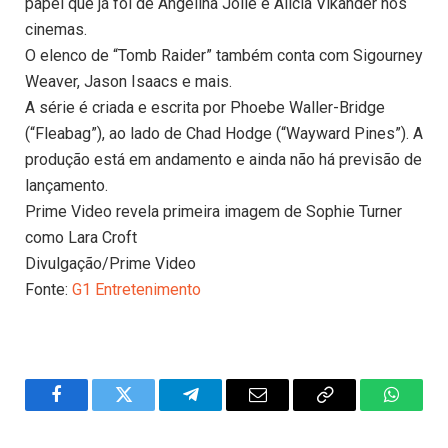
papel que já foi de Angelina Jolie e Alicia Vikander nos
cinemas.
O elenco de “Tomb Raider” também conta com Sigourney
Weaver, Jason Isaacs e mais.
A série é criada e escrita por Phoebe Waller-Bridge
(“Fleabag”), ao lado de Chad Hodge (“Wayward Pines”). A
produção está em andamento e ainda não há previsão de
lançamento.
Prime Video revela primeira imagem de Sophie Turner
como Lara Croft
Divulgação/Prime Video
Fonte:
G1 Entretenimento
Facebook
Twitter
Telegram
Email
Copy
WhatsA
Link