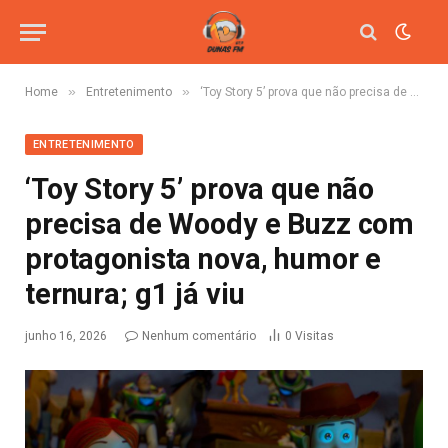
»
»
Home
Entretenimento
‘Toy Story 5’ prova que não precisa de Woody e Buzz com protagonista nova, humor e ternura; g1 já viu
ENTRETENIMENTO
‘Toy Story 5’ prova que não
precisa de Woody e Buzz com
protagonista nova, humor e
ternura; g1 já viu
junho 16, 2026
Nenhum comentário
0
Visitas