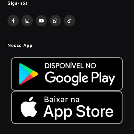
Siga-nós
Facebook
Instagram
YouTube
WhatsApp
TikTok
Nosso App