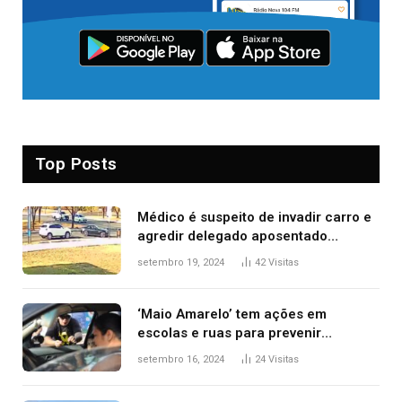
Top Posts
Médico é suspeito de invadir carro e
agredir delegado aposentado
durante confusão no trânsito
setembro 19, 2024
42
Visitas
‘Maio Amarelo’ tem ações em
escolas e ruas para prevenir
acidentes no trânsito no AP
setembro 16, 2024
24
Visitas