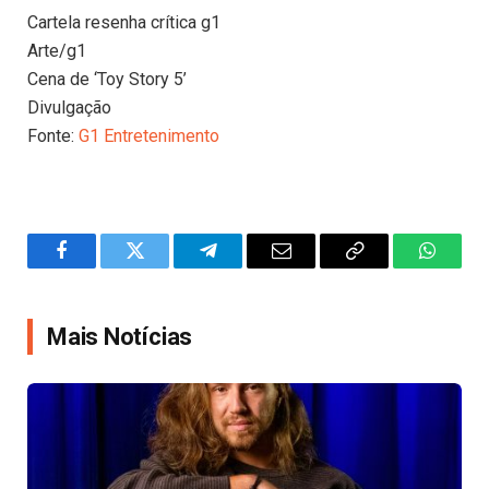
Cartela resenha crítica g1
Arte/g1
Cena de ‘Toy Story 5’
Divulgação
Fonte:
G1 Entretenimento
Facebook
Twitter
Telegram
Email
Copy
WhatsA
Link
Mais Notícias