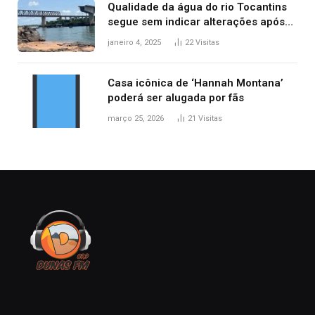
Qualidade da água do rio Tocantins
segue sem indicar alterações após
desabamento da ponte entre MA e
janeiro 4, 2025
22
Visitas
TO, afirma ANA
Casa icônica de ‘Hannah Montana’
poderá ser alugada por fãs
março 25, 2026
21
Visitas