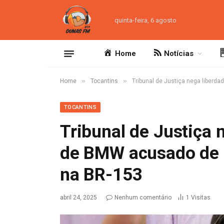
quinta-feira, 6 agosto
Home
Notícias
»
»
Home
Tocantins
Tribunal de Justiça nega liberd
TOCANTINS
Tribunal de Justiça 
de BMW acusado de a
na BR-153
abril 24, 2025
Nenhum comentário
1
Visitas