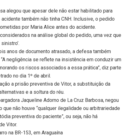
sa alegou que apesar dele não estar habilitado para
do acidente também não tinha CNH. Inclusive, o pedido
 cometidas por Maria Alice antes do acidente.
 considerados na análise global do pedido, uma vez que
sinistro’.
ois anos de documento atrasado, a defesa também
 “A negligência se reflete na insistência em conduzir um
gnorando os riscos associados a essa prática”, diz parte
ado no dia 1º de abril.
ão a prisão preventiva de Vitor, a substituição da
lternativas e a soltura do réu.
mbargadora Jaqueline Adorno de La Cruz Barbosa, negou
o que não houve “qualquer ilegalidade ou arbitrariedade
dia preventiva do paciente”, ou seja, não há
e Vitor.
carro na BR-153, em Araguaína