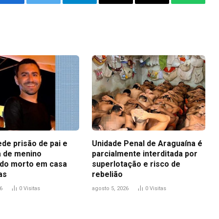
Facebook
Twitter
Telegram
Email
Copy
WhatsA
Link
ede prisão de pai e
Unidade Penal de Araguaína é
 de menino
parcialmente interditada por
do morto em casa
superlotação e risco de
as
rebelião
6
0
Visitas
agosto 5, 2026
0
Visitas