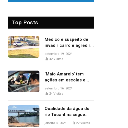
Top Posts
Médico é suspeito de
invadir carro e agredir
delegado aposentado
setembro 19, 2024
durante confusão no
42
Visitas
trânsito
‘Maio Amarelo’ tem
ações em escolas e
ruas para prevenir
setembro 16, 2024
acidentes no trânsito
24
Visitas
no AP
Qualidade da água do
rio Tocantins segue
sem indicar alterações
janeiro 4, 2025
22
Visitas
após desabamento da