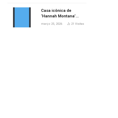
ponte entre MA e TO,
afirma ANA
Casa icônica de
‘Hannah Montana’
poderá ser alugada por
março 25, 2026
21
Visitas
fãs