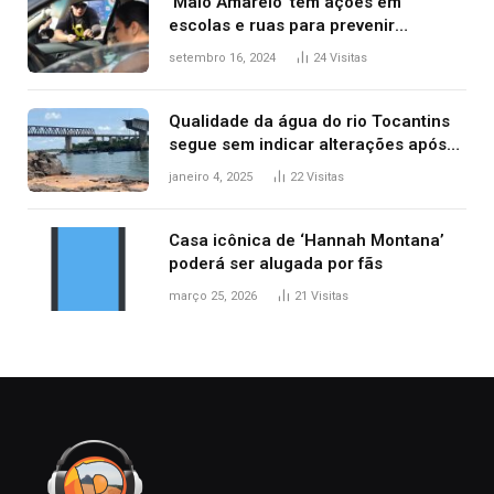
‘Maio Amarelo’ tem ações em
escolas e ruas para prevenir
acidentes no trânsito no AP
setembro 16, 2024
24
Visitas
Qualidade da água do rio Tocantins
segue sem indicar alterações após
desabamento da ponte entre MA e
janeiro 4, 2025
22
Visitas
TO, afirma ANA
Casa icônica de ‘Hannah Montana’
poderá ser alugada por fãs
março 25, 2026
21
Visitas