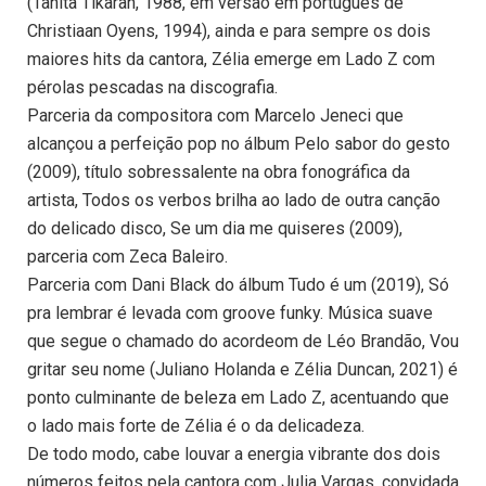
(Tanita Tikaran, 1988, em versão em português de
Christiaan Oyens, 1994), ainda e para sempre os dois
maiores hits da cantora, Zélia emerge em Lado Z com
pérolas pescadas na discografia.
Parceria da compositora com Marcelo Jeneci que
alcançou a perfeição pop no álbum Pelo sabor do gesto
(2009), título sobressalente na obra fonográfica da
artista, Todos os verbos brilha ao lado de outra canção
do delicado disco, Se um dia me quiseres (2009),
parceria com Zeca Baleiro.
Parceria com Dani Black do álbum Tudo é um (2019), Só
pra lembrar é levada com groove funky. Música suave
que segue o chamado do acordeom de Léo Brandão, Vou
gritar seu nome (Juliano Holanda e Zélia Duncan, 2021) é
ponto culminante de beleza em Lado Z, acentuando que
o lado mais forte de Zélia é o da delicadeza.
De todo modo, cabe louvar a energia vibrante dos dois
números feitos pela cantora com Julia Vargas, convidada