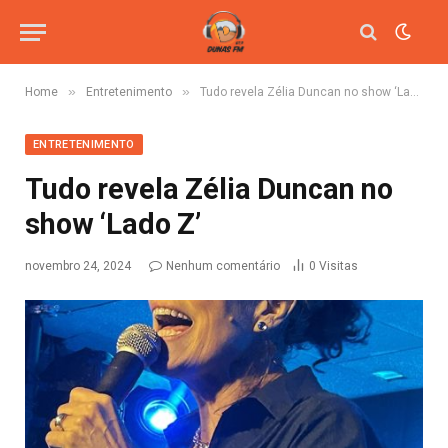
»
»
Home
Entretenimento
Tudo revela Zélia Duncan no show ‘Lado Z’
ENTRETENIMENTO
Tudo revela Zélia Duncan no
show ‘Lado Z’
novembro 24, 2024
Nenhum comentário
0
Visitas