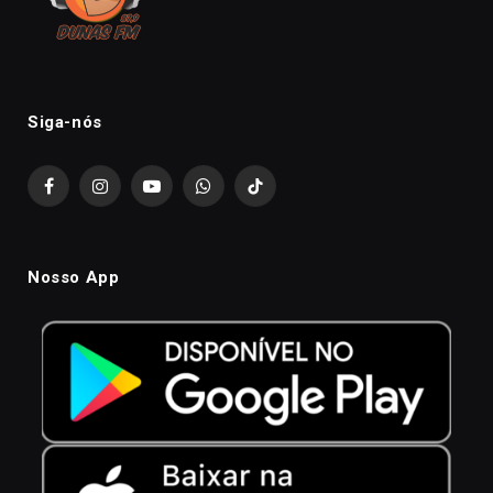
Siga-nós
Facebook
Instagram
YouTube
WhatsApp
TikTok
Nosso App