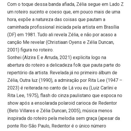
Com o toque dessa banda afiada, Zélia segue em Lado Z
um roteiro sucinto e coeso que, em pouco mais de uma
hora, expõe a natureza das coisas que pautam a
caminhada profissional iniciada pela artista em Brasília
(DF) em 1981. Tudo ali revela Zélia, e não por acaso a
canção Me revelar (Christiaan Oyens e Zélia Duncan,
2001) figura no roteiro.
Sonhei (Alzira E e Arruda, 2021) explicita logo na
abertura do roteiro a delicadeza folk que pauta parte do
repertório da artista. Revelada já no primeiro álbum de
Zélia, Outra luz (1990), a admiração por Rita Lee (1947 –
2023) é reiterada no canto de Lá vou eu (Luiz Carlini e
Rita Lee, 1975), flash do cinza paulistano que espoca no
show após a ensolarada polaroid carioca de Redentor
(Beto Villares e Zélia Duncan, 2005), música menos
inspirada do roteiro pela melodia sem graça (apesar da
ponte Rio-São Paulo, Redentor é o único número