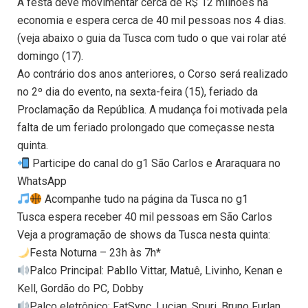
A festa deve movimentar cerca de R$ 12 milhões na
economia e espera cerca de 40 mil pessoas nos 4 dias.
(veja abaixo o guia da Tusca com tudo o que vai rolar até
domingo (17).
Ao contrário dos anos anteriores, o Corso será realizado
no 2º dia do evento, na sexta-feira (15), feriado da
Proclamação da República. A mudança foi motivada pela
falta de um feriado prolongado que começasse nesta
quinta.
Participe do canal do g1 São Carlos e Araraquara no
WhatsApp
Acompanhe tudo na página da Tusca no g1
Tusca espera receber 40 mil pessoas em São Carlos
Veja a programação de shows da Tusca nesta quinta:
Festa Noturna – 23h às 7h*
Palco Principal: Pabllo Vittar, Matuê, Livinho, Kenan e
Kell, Gordão do PC, Dobby
Palco eletrônico: FatSync, Lucian, Spuri, Bruno Furlan,