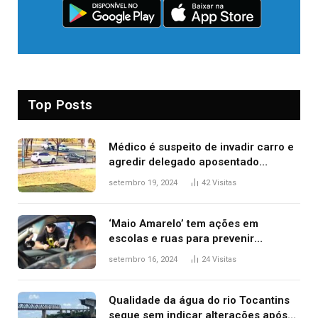
Top Posts
Médico é suspeito de invadir carro e
agredir delegado aposentado
durante confusão no trânsito
setembro 19, 2024
42
Visitas
‘Maio Amarelo’ tem ações em
escolas e ruas para prevenir
acidentes no trânsito no AP
setembro 16, 2024
24
Visitas
Qualidade da água do rio Tocantins
segue sem indicar alterações após