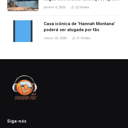
desabamento da ponte entre MA e
janeiro 4, 2025
22
Visitas
TO, afirma ANA
Casa icônica de ‘Hannah Montana’
poderá ser alugada por fãs
março 25, 2026
21
Visitas
Siga-nós