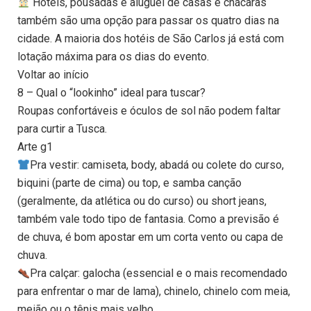
Hotéis, pousadas e aluguel de casas e chácaras
também são uma opção para passar os quatro dias na
cidade. A maioria dos hotéis de São Carlos já está com
lotação máxima para os dias do evento.
Voltar ao início
8 – Qual o “lookinho” ideal para tuscar?
Roupas confortáveis e óculos de sol não podem faltar
para curtir a Tusca.
Arte g1
Pra vestir: camiseta, body, abadá ou colete do curso,
biquini (parte de cima) ou top, e samba canção
(geralmente, da atlética ou do curso) ou short jeans,
também vale todo tipo de fantasia. Como a previsão é
de chuva, é bom apostar em um corta vento ou capa de
chuva.
Pra calçar: galocha (essencial e o mais recomendado
para enfrentar o mar de lama), chinelo, chinelo com meia,
meião ou o tênis mais velho.