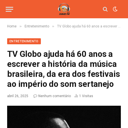
»
»
Home
Entretenimento
TV Globo ajuda há 60 anos a escrever a história da música brasileira, da era dos festivais ao império do som sertanejo
ENTRETENIMENTO
TV Globo ajuda há 60 anos a
escrever a história da música
brasileira, da era dos festivais
ao império do som sertanejo
abril 26, 2025
Nenhum comentário
1
Visitas