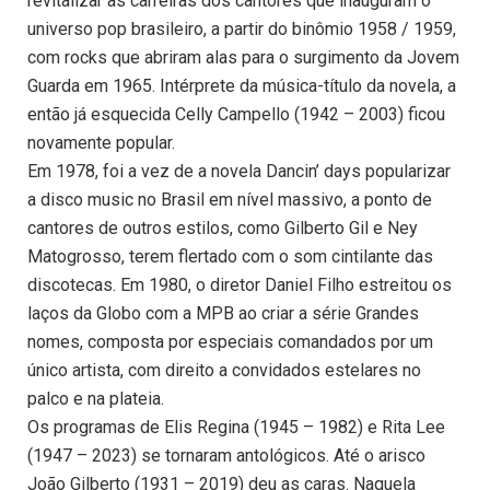
revitalizar as carreiras dos cantores que inauguram o
universo pop brasileiro, a partir do binômio 1958 / 1959,
com rocks que abriram alas para o surgimento da Jovem
Guarda em 1965. Intérprete da música-título da novela, a
então já esquecida Celly Campello (1942 – 2003) ficou
novamente popular.
Em 1978, foi a vez de a novela Dancin’ days popularizar
a disco music no Brasil em nível massivo, a ponto de
cantores de outros estilos, como Gilberto Gil e Ney
Matogrosso, terem flertado com o som cintilante das
discotecas. Em 1980, o diretor Daniel Filho estreitou os
laços da Globo com a MPB ao criar a série Grandes
nomes, composta por especiais comandados por um
único artista, com direito a convidados estelares no
palco e na plateia.
Os programas de Elis Regina (1945 – 1982) e Rita Lee
(1947 – 2023) se tornaram antológicos. Até o arisco
João Gilberto (1931 – 2019) deu as caras. Naquela