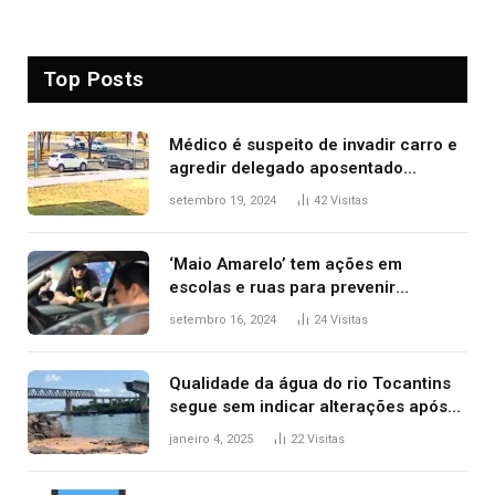
Top Posts
Médico é suspeito de invadir carro e
agredir delegado aposentado
durante confusão no trânsito
setembro 19, 2024
42
Visitas
‘Maio Amarelo’ tem ações em
escolas e ruas para prevenir
acidentes no trânsito no AP
setembro 16, 2024
24
Visitas
Qualidade da água do rio Tocantins
segue sem indicar alterações após
desabamento da ponte entre MA e
janeiro 4, 2025
22
Visitas
TO, afirma ANA