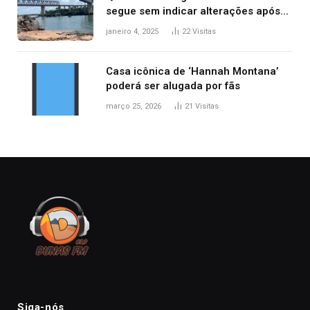
segue sem indicar alterações após
desabamento da ponte entre MA e
janeiro 4, 2025
22
Visitas
TO, afirma ANA
Casa icônica de ‘Hannah Montana’
poderá ser alugada por fãs
março 25, 2026
21
Visitas
Siga-nós