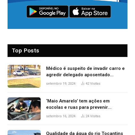
Top Posts
Médico é suspeito de invadir carro e
agredir delegado aposentado
durante confusão no trânsito
setembro 19, 2024
42
Visitas
‘Maio Amarelo’ tem ações em
escolas e ruas para prevenir
acidentes no trânsito no AP
setembro 16, 2024
24
Visitas
Qualidade da água do rio Tocantins