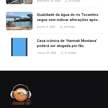
setembro 16, 2024
24
Visitas
Qualidade da água do rio Tocantins
segue sem indicar alterações após
desabamento da ponte entre MA e
janeiro 4, 2025
22
Visitas
TO, afirma ANA
Casa icônica de ‘Hannah Montana’
poderá ser alugada por fãs
março 25, 2026
21
Visitas