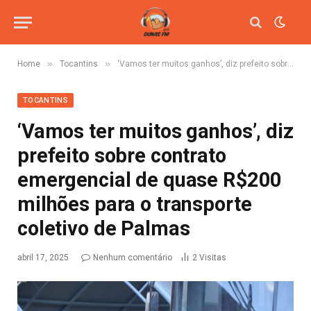
»
»
Home
Tocantins
‘Vamos ter muitos ganhos’, diz prefeito sobre contrato emergencial de quase R$200 milhões para o transporte coletivo de Palmas
TOCANTINS
‘Vamos ter muitos ganhos’, diz
prefeito sobre contrato
emergencial de quase R$200
milhões para o transporte
coletivo de Palmas
abril 17, 2025
Nenhum comentário
2
Visitas