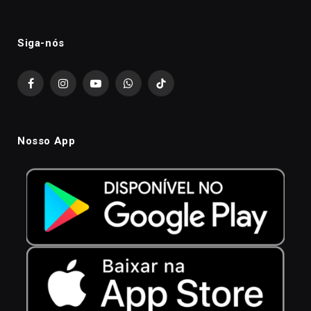
Siga-nós
Facebook
Instagram
YouTube
WhatsApp
TikTok
Nosso App