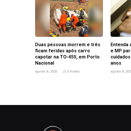
Duas pessoas morrem e três
Entenda o
ficam feridas após carro
e MP par
capotar na TO-455, em Porto
cuidados
Nacional
anos
agosto 8, 2026
0
Visitas
agosto 8, 202