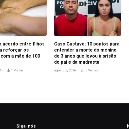
 acordo entre filhos
Caso Gustavo: 10 pontos para
a reforçar os
entender a morte do menino
 com a mãe de 100
de 3 anos que levou à prisão
do pai e da madrasta
6
1
Visitas
agosto 8, 2026
0
Visitas
Siga-nós