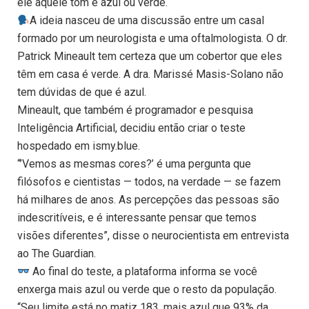
ele aquele tom é azul ou verde.
A ideia nasceu de uma discussão entre um casal
formado por um neurologista e uma oftalmologista. O dr.
Patrick Mineault tem certeza que um cobertor que eles
têm em casa é verde. A dra. Marissé Masis-Solano não
tem dúvidas de que é azul.
Mineault, que também é programador e pesquisa
Inteligência Artificial, decidiu então criar o teste
hospedado em ismy.blue.
“’Vemos as mesmas cores?’ é uma pergunta que
filósofos e cientistas — todos, na verdade — se fazem
há milhares de anos. As percepções das pessoas são
indescritíveis, e é interessante pensar que temos
visões diferentes”, disse o neurocientista em entrevista
ao The Guardian.
Ao final do teste, a plataforma informa se você
enxerga mais azul ou verde que o resto da população.
“Seu limite está no matiz 183, mais azul que 93% da