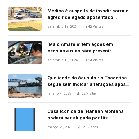
Médico é suspeito de invadir carro e
agredir delegado aposentado
durante confusão no trânsito
setembro 19, 2024
42
Visitas
‘Maio Amarelo’ tem ações em
escolas e ruas para prevenir
acidentes no trânsito no AP
setembro 16, 2024
24
Visitas
Qualidade da água do rio Tocantins
segue sem indicar alterações após
desabamento da ponte entre MA e
janeiro 4, 2025
22
Visitas
TO, afirma ANA
Casa icônica de ‘Hannah Montana’
poderá ser alugada por fãs
março 25, 2026
21
Visitas