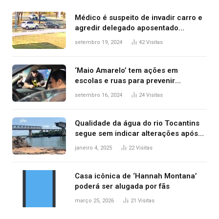
Médico é suspeito de invadir carro e
agredir delegado aposentado
durante confusão no trânsito
setembro 19, 2024
42
Visitas
‘Maio Amarelo’ tem ações em
escolas e ruas para prevenir
acidentes no trânsito no AP
setembro 16, 2024
24
Visitas
Qualidade da água do rio Tocantins
segue sem indicar alterações após
desabamento da ponte entre MA e
janeiro 4, 2025
22
Visitas
TO, afirma ANA
Casa icônica de ‘Hannah Montana’
poderá ser alugada por fãs
março 25, 2026
21
Visitas