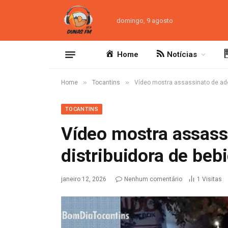
domingo, 9 agosto
Home
Notícias
»
»
Home
Tocantins
Vídeo mostra assassinato de ado
TOCANTINS
Vídeo mostra assass
distribuidora de beb
janeiro 12, 2026
Nenhum comentário
1
Visitas