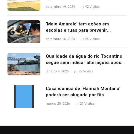
durante confusão no trânsito
setembro 19, 2024
42
Visitas
‘Maio Amarelo’ tem ações em
escolas e ruas para prevenir
acidentes no trânsito no AP
setembro 16, 2024
24
Visitas
Qualidade da água do rio Tocantins
segue sem indicar alterações após
desabamento da ponte entre MA e
janeiro 4, 2025
22
Visitas
TO, afirma ANA
Casa icônica de ‘Hannah Montana’
poderá ser alugada por fãs
março 25, 2026
21
Visitas