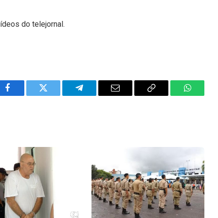
ídeos do telejornal.
Facebook
Twitter
Telegram
Email
Copy
WhatsA
Link