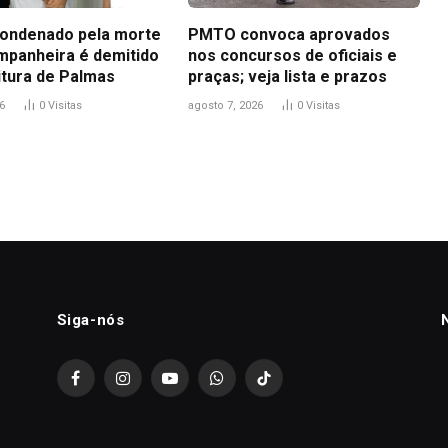
ondenado pela morte
PMTO convoca aprovados
mpanheira é demitido
nos concursos de oficiais e
itura de Palmas
praças; veja lista e prazos
6
0
Visitas
agosto 7, 2026
0
Visitas
Siga-nós
Facebook
Instagram
YouTube
WhatsApp
TikTok