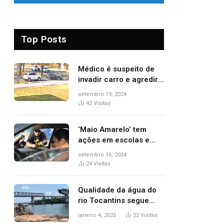
Top Posts
Médico é suspeito de
invadir carro e agredir
delegado aposentado
setembro 19, 2024
durante confusão no
42
Visitas
trânsito
‘Maio Amarelo’ tem
ações em escolas e
ruas para prevenir
setembro 16, 2024
acidentes no trânsito
24
Visitas
no AP
Qualidade da água do
rio Tocantins segue
sem indicar alterações
janeiro 4, 2025
22
Visitas
após desabamento da