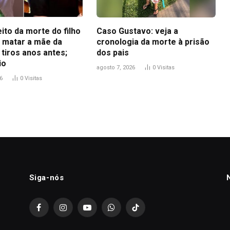
ito da morte do filho
Caso Gustavo: veja a
matar a mãe da
cronologia da morte à prisão
 tiros anos antes;
dos pais
io
agosto 7, 2026
0
Visitas
6
0
Visitas
Siga-nós
Facebook
Instagram
YouTube
WhatsApp
TikTok