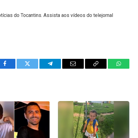
tícias do Tocantins. Assista aos vídeos do telejornal
Facebook
Twitter
Telegram
Email
Copy
WhatsA
Link