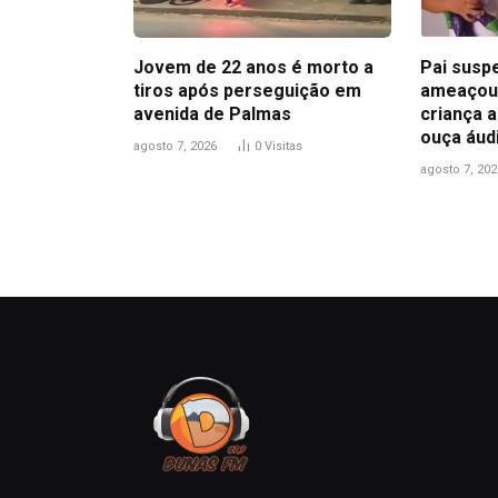
Jovem de 22 anos é morto a
Pai suspe
tiros após perseguição em
ameaçou 
avenida de Palmas
criança a
ouça áud
agosto 7, 2026
0
Visitas
agosto 7, 202