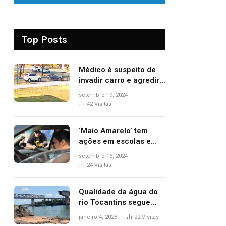
Top Posts
Médico é suspeito de
invadir carro e agredir
delegado aposentado
setembro 19, 2024
durante confusão no
42
Visitas
trânsito
‘Maio Amarelo’ tem
ações em escolas e
ruas para prevenir
setembro 16, 2024
acidentes no trânsito
24
Visitas
no AP
Qualidade da água do
rio Tocantins segue
sem indicar alterações
janeiro 4, 2025
22
Visitas
após desabamento da