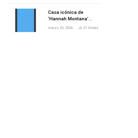
ponte entre MA e TO,
afirma ANA
Casa icônica de
‘Hannah Montana’
poderá ser alugada por
março 25, 2026
21
Visitas
fãs
pp