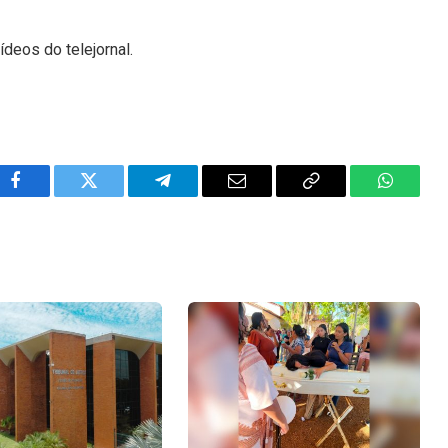
ídeos do telejornal.
Facebook
Twitter
Telegram
Email
Copy
WhatsA
Link