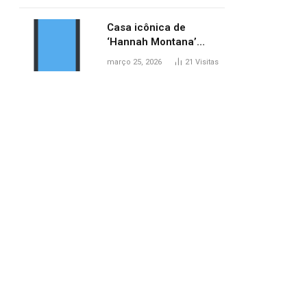
ponte entre MA e TO,
afirma ANA
Casa icônica de
‘Hannah Montana’
poderá ser alugada por
março 25, 2026
21
Visitas
fãs
pp