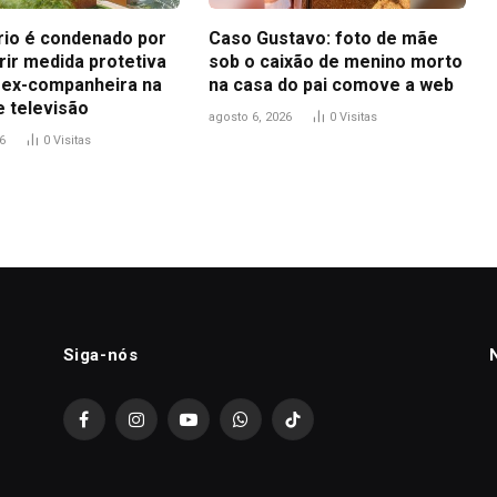
io é condenado por
Caso Gustavo: foto de mãe
ir medida protetiva
sob o caixão de menino morto
 ex-companheira na
na casa do pai comove a web
e televisão
agosto 6, 2026
0
Visitas
6
0
Visitas
Siga-nós
Facebook
Instagram
YouTube
WhatsApp
TikTok