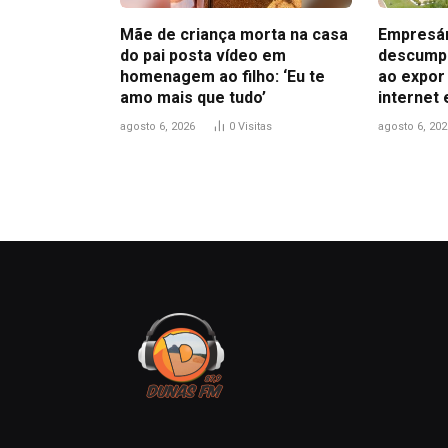
Mãe de criança morta na casa
Empresár
do pai posta vídeo em
descumpr
homenagem ao filho: ‘Eu te
ao expor
amo mais que tudo’
internet 
agosto 6, 2026
0
Visitas
agosto 6, 202