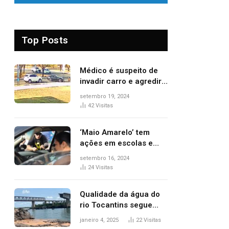
Top Posts
Médico é suspeito de
invadir carro e agredir
delegado aposentado
setembro 19, 2024
durante confusão no
42
Visitas
trânsito
‘Maio Amarelo’ tem
ações em escolas e
ruas para prevenir
setembro 16, 2024
acidentes no trânsito
24
Visitas
no AP
Qualidade da água do
rio Tocantins segue
sem indicar alterações
janeiro 4, 2025
22
Visitas
após desabamento da