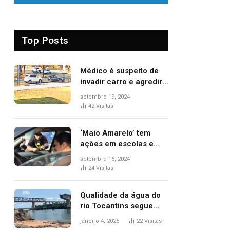
Top Posts
Médico é suspeito de
invadir carro e agredir
delegado aposentado
setembro 19, 2024
durante confusão no
42
Visitas
trânsito
‘Maio Amarelo’ tem
ações em escolas e
ruas para prevenir
setembro 16, 2024
acidentes no trânsito
24
Visitas
no AP
Qualidade da água do
rio Tocantins segue
sem indicar alterações
janeiro 4, 2025
22
Visitas
após desabamento da