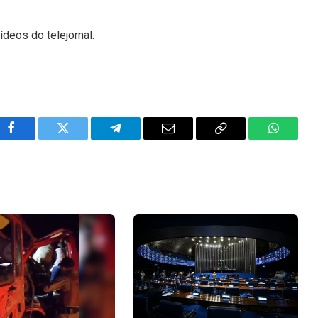
ídeos do telejornal.
Facebook
Twitter
Telegram
Email
Copy
WhatsA
Link