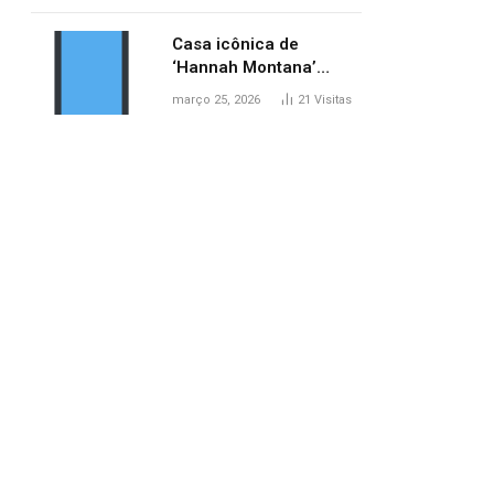
ponte entre MA e TO,
afirma ANA
Casa icônica de
‘Hannah Montana’
poderá ser alugada por
março 25, 2026
21
Visitas
fãs
pp