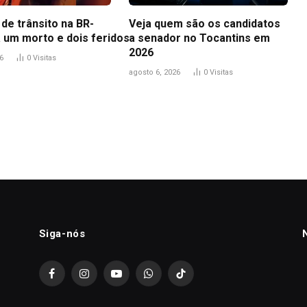
de trânsito na BR-
Veja quem são os candidatos
a um morto e dois feridos
a senador no Tocantins em
2026
6
0
Visitas
agosto 6, 2026
0
Visitas
Siga-nós
Facebook
Instagram
YouTube
WhatsApp
TikTok