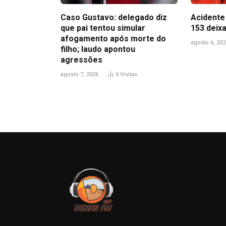
Caso Gustavo: delegado diz
Acidente 
que pai tentou simular
153 deix
afogamento após morte do
agosto 6, 202
filho; laudo apontou
agressões
agosto 7, 2026
0
Visitas